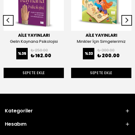
AİLE YAYINLARI
AİLE YAYINLARI
Gelin Kaynana Psikolojisi
Minikler İçin Simgelerimiz
₺ 250.00
₺ 300.00
%
35
%
33
₺ 162.00
₺ 200.00
SEPETE EKLE
SEPETE EKLE
Kategoriler
Hesabım