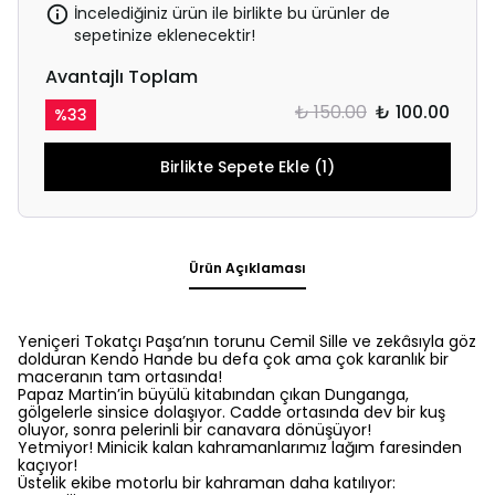
İncelediğiniz ürün ile birlikte bu ürünler de
sepetinize eklenecektir!
Avantajlı Toplam
₺ 150.00
₺ 100.00
%
33
Birlikte Sepete Ekle (1)
Ürün Açıklaması
Yeniçeri Tokatçı Paşa’nın torunu Cemil Sille ve zekâsıyla göz
dolduran Kendo Hande bu defa çok ama çok karanlık bir
maceranın tam ortasında!
Papaz Martin’in büyülü kitabından çıkan Dunganga,
gölgelerle sinsice dolaşıyor. Cadde ortasında dev bir kuş
oluyor, sonra pelerinli bir canavara dönüşüyor!
Yetmiyor! Minicik kalan kahramanlarımız lağım faresinden
kaçıyor!
Üstelik ekibe motorlu bir kahraman daha katılıyor: