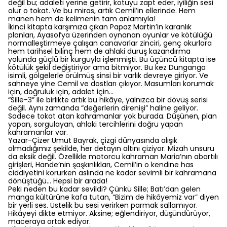
değil bu; adaleti yerine getirir, kötüyü zapt eder, iyiliğin sesi
olur o tokat. Ve bu miras, artık Cemil’in ellerinde. Hem
manen hem de kelimenin tam anlamıyla!
İkinci kitapta karşımıza çıkan Papaz Martin’in karanlık
planları, Ayasofya üzerinden oynanan oyunlar ve kötülüğü
normalleştirmeye çalışan canavarlar zinciri, genç okurlara
hem tarihsel bilinç hem de ahlaki duruş kazandırma
yolunda güçlü bir kurguyla işlenmişti. Bu üçüncü kitapta ise
kötülük şekil değiştiriyor ama bitmiyor. Bu kez Dunganga
isimli, gölgelerle örülmüş sinsi bir varlık devreye giriyor. Ve
sahneye yine Cemil ve dostları çıkıyor. Masumları korumak
için, doğruluk için, adalet için…
“Sille-3” ile birlikte artık bu hikâye, yalnızca bir dövüş serisi
değil. Aynı zamanda “değerlerin direnişi” haline geliyor.
Sadece tokat atan kahramanlar yok burada. Düşünen, plan
yapan, sorgulayan, ahlaki tercihlerini doğru yapan
kahramanlar var.
Yazar-Çizer Umut Bayrak, çizgi dünyasında alışık
olmadığımız şekilde, her detayın altını çiziyor. Mizah unsuru
da eksik değil. Özellikle motorcu kahraman Maria’nın abartılı
girişleri, Hande’nin şaşkınlıkları, Cemil’in o kendine has
ciddiyetini korurken aslında ne kadar sevimli bir kahramana
dönüştüğü… Hepsi bir arada!
Peki neden bu kadar sevildi? Çünkü Sille; Batı’dan gelen
manga kültürüne kafa tutan, “Bizim de hikâyemiz var” diyen
bir yerli ses. Üstelik bu sesi verirken parmak sallamıyor.
Hikâyeyi dikte etmiyor. Aksine; eğlendiriyor, düşündürüyor,
maceraya ortak ediyor.