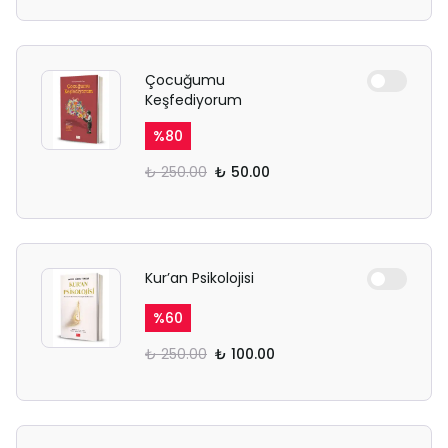
Çocuğumu
Keşfediyorum
%
80
₺ 250.00
₺ 50.00
Kur’an Psikolojisi
%
60
₺ 250.00
₺ 100.00