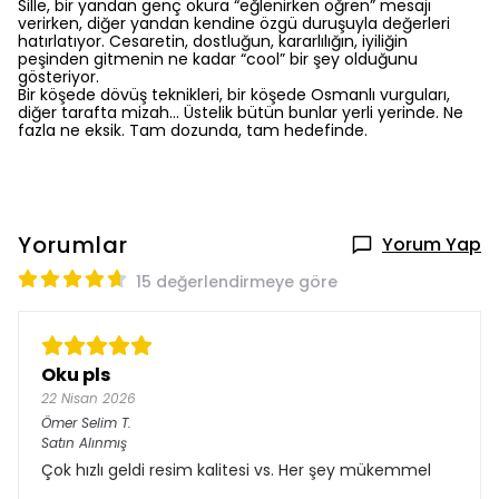
Sille, bir yandan genç okura “eğlenirken öğren” mesajı
verirken, diğer yandan kendine özgü duruşuyla değerleri
hatırlatıyor. Cesaretin, dostluğun, kararlılığın, iyiliğin
peşinden gitmenin ne kadar “cool” bir şey olduğunu
gösteriyor.
Bir köşede dövüş teknikleri, bir köşede Osmanlı vurguları,
diğer tarafta mizah… Üstelik bütün bunlar yerli yerinde. Ne
fazla ne eksik. Tam dozunda, tam hedefinde.
Yorumlar
Yorum Yap
15 değerlendirmeye göre
Oku pls
22 Nisan 2026
Ömer Selim
T.
Satın Alınmış
Çok hızlı geldi resim kalitesi vs. Her şey mükemmel