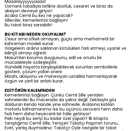
Maaariiiyyyyyyaaaa!
Osmanlı tokadıyla birlikte dostluk, cesaret ve biraz da
aksiyon devreye giriyor!
Acaba Cemil bu kez ne yapacak?
Silleciler, kemerlerinizi bağlayın!
Bu tokat biraz sarsabilir!
BU KİTABI NEDEN OKUYALIM?
Cesur ama öfkeli olmayan, güçlü ama merhametli bir
kahraman modeli sunar.
Gölgelerin ardına saklanan kötülükleri fark etmeyi, uyanık ve
bilinçli olmayı öğretir.
Masumları koruma duygusunu, adil ve onurlu bir
mücadeleyle özdeşleştirir.
Gündelik hayatta karşılaşılabilecek sorunları sembollerle
gösterir, çözüm yolları önerir.
Mizahı, aksiyonu ve maneviyatı ustalıkla harmanlayarak
özgün ve yerli bir anlatı kurar.
EDİTÖRÜN KALEMİNDEN
Kemerlerinizi bağlayın. Çünkü Cemil Sille yeniden
sahnelerde! Bu macerada da yalnız değil. Zekâsıyla göz
dolduran Kendo Hande yine sahnede. Aralarına katılan
motorlu kahramanımız ise bu üçüncü serüveni hem daha
hızlı hem daha heyecanlı bir hâle getiriyor!
Peki neydi bu seriyi bu kadar özel yapan? İlk kitapta
tanıştığımız Cemil Sille, Yeniçeri Tokatçı Paşa’nın torunu…
Evet, yanlış duymadınız: Tokatçı! Öyle rastgele bir tokat