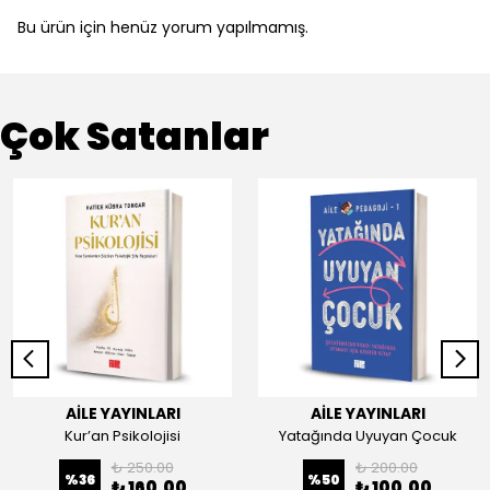
Bu ürün için henüz yorum yapılmamış.
Çok Satanlar
AİLE YAYINLARI
AİLE YAYINLARI
Kur’an Psikolojisi
Yatağında Uyuyan Çocuk
₺ 250.00
₺ 200.00
%
36
%
50
₺ 160.00
₺ 100.00