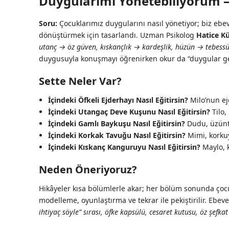
Duygularımı Yönetebiliyorum – 5
Soru:
Çocuklarımız duygularını nasıl yönetiyor; biz ebev
dönüştürmek için tasarlandı. Uzman Psikolog
Hatice K
utanç → öz güven, kıskançlık → kardeşlik, hüzün → tebess
duygusuyla konuşmayı öğrenirken okur da “duygular geli
Sette Neler Var?
İçindeki Öfkeli Ejderhayı Nasıl Eğitirsin?
Milo’nun ejd
İçindeki Utangaç Deve Kuşunu Nasıl Eğitirsin?
Tilo,
İçindeki Gamlı Baykuşu Nasıl Eğitirsin?
Dudu, üzünt
İçindeki Korkak Tavuğu Nasıl Eğitirsin?
Mimi, korkuy
İçindeki Kıskanç Kanguruyu Nasıl Eğitirsin?
Maylo, k
Neden Öneriyoruz?
Hikâyeler kısa bölümlerle akar; her bölüm sonunda çocu
modelleme, oyunlaştırma ve tekrar ile pekiştirilir. Ebev
ihtiyaç söyle” sırası, öfke kapsülü, cesaret kutusu, öz şefkat