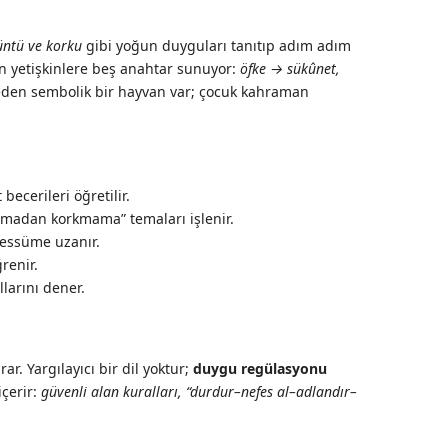
züntü ve korku
gibi yoğun duyguları tanıtıp adım adım
en yetişkinlere beş anahtar sunuyor:
öfke → sükûnet,
 eden sembolik bir hayvan var; çocuk kahraman
ecerileri öğretilir.
madan korkmama” temaları işlenir.
essüme uzanır.
renir.
larını dener.
. Yargılayıcı bir dil yoktur;
duygu regülasyonu
içerir:
güvenli alan kuralları, “durdur–nefes al–adlandır–