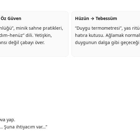
 Öz Güven
Hüzün → Tebessüm
lüğü”, minik sahne pratikleri,
“Duygu termometresi”, yas ritüe
ım–henüz” dili. Yetişkin,
hatıra kutusu. Ağlamak normalle
nsı değil çabayı över.
duygunun dalga gibi geçeceği ö
ova yap.
 Şuna ihtiyacım var…”