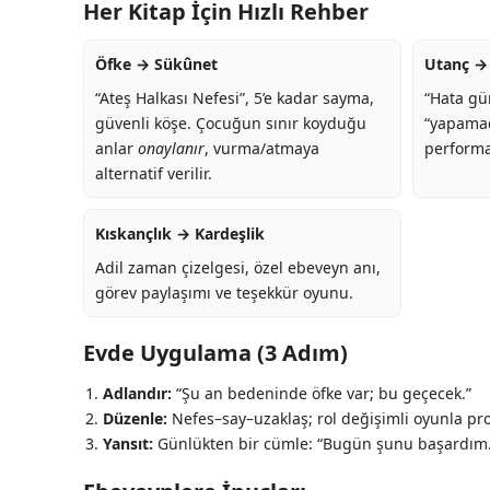
Her Kitap İçin Hızlı Rehber
Öfke → Sükûnet
Utanç →
“Ateş Halkası Nefesi”, 5’e kadar sayma,
“Hata gün
güvenli köşe. Çocuğun sınır koyduğu
“yapamad
anlar
onaylanır
, vurma/atmaya
performa
alternatif verilir.
Kıskançlık → Kardeşlik
Adil zaman çizelgesi, özel ebeveyn anı,
görev paylaşımı ve teşekkür oyunu.
Evde Uygulama (3 Adım)
Adlandır:
“Şu an bedeninde öfke var; bu geçecek.”
Düzenle:
Nefes–say–uzaklaş; rol değişimli oyunla pr
Yansıt:
Günlükten bir cümle: “Bugün şunu başardım…