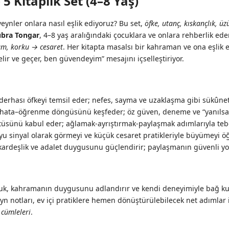
 Kitaplık Set (4–8 Yaş)
eynler onlara nasıl eşlik ediyoruz? Bu set,
öfke, utanç, kıskançlık, ü
übra Tongar
, 4–8 yaş aralığındaki çocuklara ve onlara rehberlik ed
üm, korku → cesaret
. Her kitapta masalsı bir kahraman ve ona eşlik
r ve geçer, ben güvendeyim” mesajını içselleştiriyor.
erhası öfkeyi temsil eder; nefes, sayma ve uzaklaşma gibi sükûnet b
 hata–öğrenme döngüsünü keşfeder; öz güven, deneme ve “yanılsa
üsünü kabul eder; ağlamak-ayrıştırmak-paylaşmak adımlarıyla teb
u sinyal olarak görmeyi ve küçük cesaret pratikleriyle büyümeyi öğ
ardeşlik ve adalet duygusunu güçlendirir; paylaşmanın güvenli yol
k, kahramanın duygusunu adlandırır ve kendi deneyimiyle bağ kurar
eyn notları, ev içi pratiklere hemen dönüştürülebilecek net adımlar 
 cümleleri
.