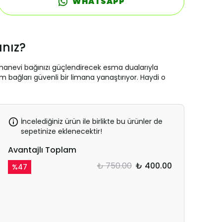
WHATSAPP
ınız?
 manevi bağınızı güçlendirecek esma dualarıyla
 bağları güvenli bir limana yanaştırıyor. Haydi o
İncelediğiniz ürün ile birlikte bu ürünler de
sepetinize eklenecektir!
Avantajlı Toplam
₺ 750.00
₺ 400.00
%
47