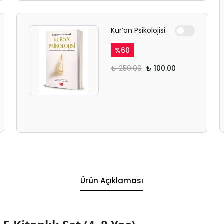
Kur’an Psikolojisi
%
60
₺ 250.00
₺ 100.00
Ürün Açıklaması