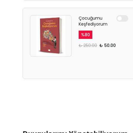
Çocuğumu
Keşfediyorum
%
80
₺ 250.00
₺ 50.00