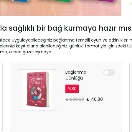
ızla sağlıklı bir bağ kurmaya hazır mıs
ailece uygulayabileceğiniz bağlanma temelli oyun ve etkinlikler,
izi kayıt altına alabileceğiniz ‘günlük’ formatıyla içinizdeki tüm
işime, ailece güzelleşmeye…
Bağlanma
Günlüğü
%
80
₺ 200.00
₺ 40.00