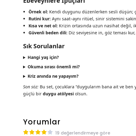
Ebeveynlere İpuçları
Örnek ol:
Kendi duygunu düzenlerken sesli düşün; ço
Rutini kur:
Aynı saat–aynı ritüel, sinir sistemini sakinl
Kısa ve net ol:
Krizin ortasında uzun nasihat değil, ik
Güvenli beden dili:
Diz seviyesine in, göz teması kur, 
Sık Sorulanlar
Hangi yaş için?
Okuma sırası önemli mi?
Kriz anında ne yapayım?
Son söz:
Bu set, çocuklara “duygularım bana ait ve ben y
güçlü bir
duygu atölyesi
olsun.
Yorumlar
19 değerlendirmeye göre