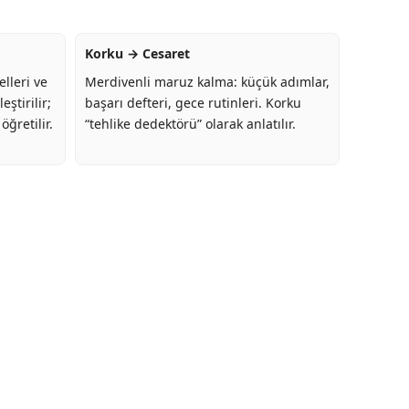
Korku → Cesaret
lleri ve
Merdivenli maruz kalma: küçük adımlar,
ştirilir;
başarı defteri, gece rutinleri. Korku
ğretilir.
“tehlike dedektörü” olarak anlatılır.