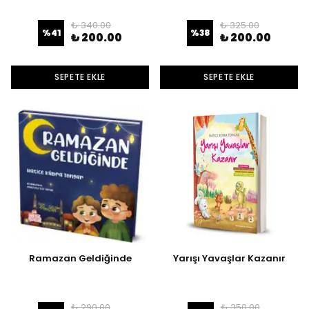
₺ 340.00
₺ 325.00
%
41
%
38
₺ 200.00
₺ 200.00
SEPETE EKLE
SEPETE EKLE
Ramazan Geldiğinde
Yarışı Yavaşlar Kazanır
₺ 290.00
₺ 350.00