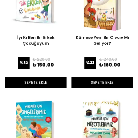
İyi Ki Ben Bir Erkek
Kümese Yeni Bir Civciv Mi
Çocuğuyum
Geliyor?
₺ 220.00
₺ 240.00
%
32
%
33
₺ 150.00
₺ 160.00
SEPETE EKLE
SEPETE EKLE