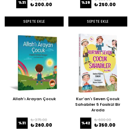
%
31
%
29
₺ 200.00
₺ 250.00
SEPETE EKLE
SEPETE EKLE
Allah’ı Arayan Çocuk
Kur’an’ı Seven Çocuk
Sahabiler 5 Fasikül Bir
Arada
₺ 375.00
₺ 600.00
%
31
%
42
₺ 260.00
₺ 350.00