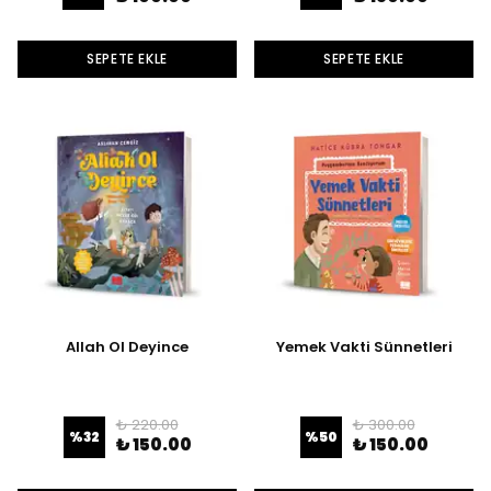
SEPETE EKLE
SEPETE EKLE
Allah Ol Deyince
Yemek Vakti Sünnetleri
₺ 220.00
₺ 300.00
%
32
%
50
₺ 150.00
₺ 150.00