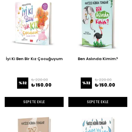
İyi Ki Ben Bir Kız Çocuğuyum
Ben Aslında Kimim?
₺ 220.00
₺ 220.00
%
32
%
32
₺ 150.00
₺ 150.00
SEPETE EKLE
SEPETE EKLE