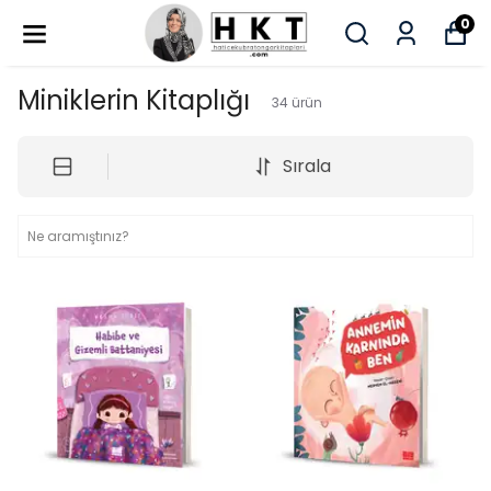
0
Miniklerin Kitaplığı
34
ürün
Sırala