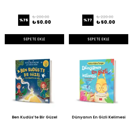
₺ 200.00
₺ 220.00
%
75
%
77
₺ 50.00
₺ 50.00
SEPETE EKLE
SEPETE EKLE
Ben Kudüs’te Bir Güzel
Dünyanın En Gizli Kelimesi