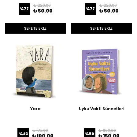
₺ 220.00
₺ 220.00
%
77
%
77
₺ 50.00
₺ 50.00
SEPETE EKLE
SEPETE EKLE
Yara
Uyku Vakti Sünnetleri
₺ 175.00
₺ 300.00
%
43
%
50
₺ 100.00
₺ 150.00