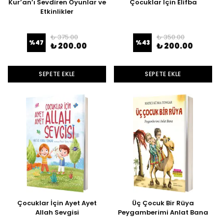
Kur’an’ı Sevdiren Oyunlar ve
Çocuklar İçin Elifba
Etkinlikler
₺ 375.00
₺ 350.00
%
47
%
43
₺ 200.00
₺ 200.00
SEPETE EKLE
SEPETE EKLE
Çocuklar İçin Ayet Ayet
Üç Çocuk Bir Rüya
Allah Sevgisi
Peygamberimi Anlat Bana