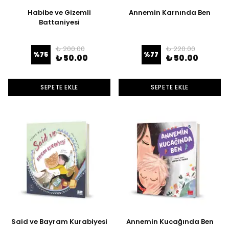
Habibe ve Gizemli
Annemin Karnında Ben
Battaniyesi
₺ 200.00
₺ 220.00
%
75
%
77
₺ 50.00
₺ 50.00
SEPETE EKLE
SEPETE EKLE
Said ve Bayram Kurabiyesi
Annemin Kucağında Ben