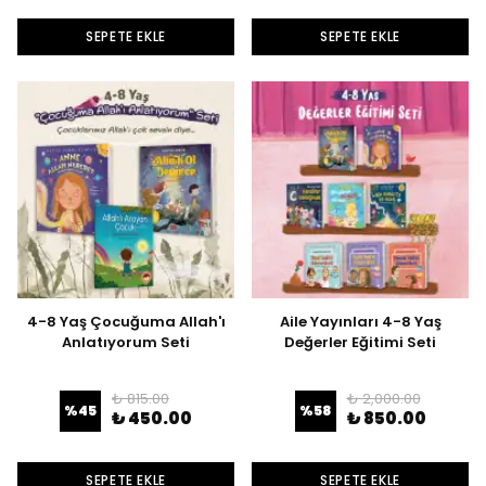
SEPETE EKLE
SEPETE EKLE
4-8 Yaş Çocuğuma Allah'ı
Aile Yayınları 4-8 Yaş
Anlatıyorum Seti
Değerler Eğitimi Seti
₺ 815.00
₺ 2,000.00
%
45
%
58
₺ 450.00
₺ 850.00
SEPETE EKLE
SEPETE EKLE