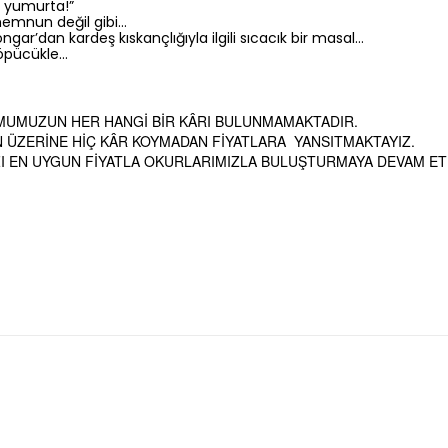
r yumurta!”
memnun değil gibi…
ngar’dan kardeş kıskançlığıyla ilgili sıcacık bir masal…
 öpücükle…
MUMUZUN HER HANGİ BİR KÂRI BULUNMAMAKTADIR.
N ÜZERİNE HİÇ KÂR KOYMADAN FİYATLARA
YANSITMAKTAYIZ.
IZI EN UYGUN FİYATLA OKURLARIMIZLA BULUŞTURMAYA DEVAM ET