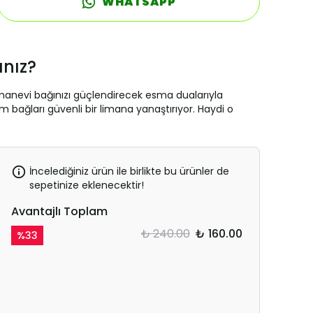
WHATSAPP
ınız?
 manevi bağınızı güçlendirecek esma dualarıyla
 bağları güvenli bir limana yanaştırıyor. Haydi o
İncelediğiniz ürün ile birlikte bu ürünler de
sepetinize eklenecektir!
Avantajlı Toplam
₺ 240.00
₺ 160.00
%
33