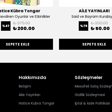
atice Kübra Tongar
AİLE YAYINLARI
Sevdiren Oyunlar ve Etkinlikler
Said ve Bayram Kurabiy
₺ 375.00
₺ 200.00
%
47
%
75
₺ 200.00
₺ 50.00
SEPETE EKLE
SEPETE EKLE
Hakkımızda
Sözleşmeler
İletişim
Mesafeli Satış Sözleş
Aile Yayınları
Gizlilik Sözleşmesi
Hatice Kübra Tongar
İptal & İade Politikası