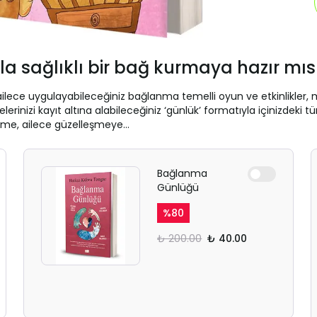
ızla sağlıklı bir bağ kurmaya hazır mıs
ailece uygulayabileceğiniz bağlanma temelli oyun ve etkinlikler,
izi kayıt altına alabileceğiniz ‘günlük’ formatıyla içinizdeki tüm
işime, ailece güzelleşmeye…
Bağlanma
Günlüğü
%
80
₺ 200.00
₺ 40.00