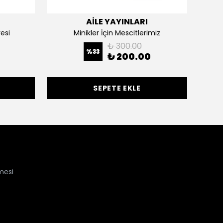
AİLE YAYINLARI
esi
Minikler İçin Mescitlerimiz
₺ 300.00
%
33
₺ 200.00
SEPETE EKLE
mesi