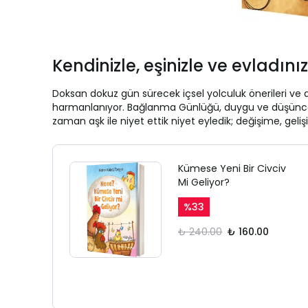
Kendinizle, eşinizle ve evladın
Doksan dokuz gün sürecek içsel yolculuk önerileri ve 
harmanlanıyor. Bağlanma Günlüğü, duygu ve düşüncelerin
zaman aşk ile niyet ettik niyet eyledik; değişime, gel
Kümese Yeni Bir Civciv
Mi Geliyor?
%
33
₺ 240.00
₺ 160.00