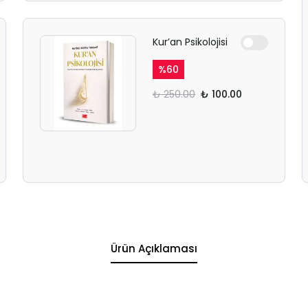
Kur’an Psikolojisi
%
60
₺ 250.00
₺ 100.00
Ürün Açıklaması