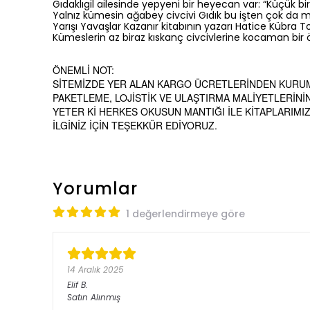
Gıdaklıgil ailesinde yepyeni bir heyecan var: “Küçük bi
Yalnız kümesin ağabey civcivi Gıdık bu işten çok da 
Yarışı Yavaşlar Kazanır kitabının yazarı Hatice Kübra To
Kümeslerin az biraz kıskanç civcivlerine kocaman bir
ÖNEMLİ NOT:
SİTEMİZDE YER ALAN KARGO ÜCRETLERİNDEN KURU
PAKETLEME, LOJİSTİK VE ULAŞTIRMA MALİYETLERİNİ
YETER Kİ HERKES OKUSUN MANTIĞI İLE KİTAPLARIM
İLGİNİZ İÇİN TEŞEKKÜR EDİYORUZ.
Yorumlar
1 değerlendirmeye göre
14 Aralık 2025
Elif
B.
Satın Alınmış