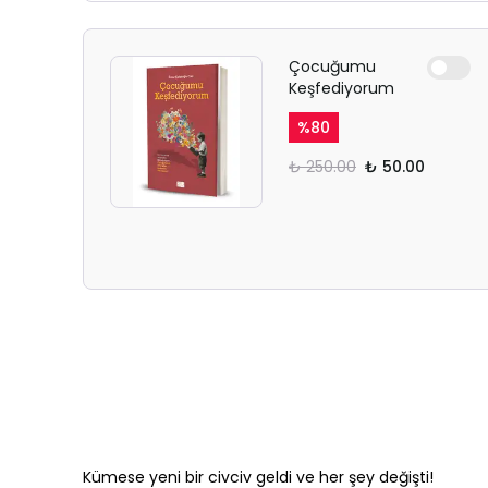
Çocuğumu
Keşfediyorum
%
80
₺ 250.00
₺ 50.00
Kümese yeni bir civciv geldi ve her şey değişti!