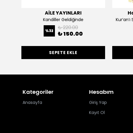
AİLE YAYINLARI
H
Kandiller Geldiğinde
Kur’an’ı 
₺ 220.00
%
32
₺ 150.00
SEPETE EKLE
Kategoriler
Hesabım
Anasayfa
Giriş Yap
Kayıt Ol