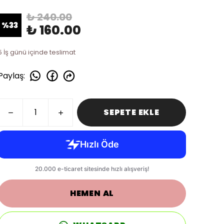
₺ 240.00
%
33
₺ 160.00
5 İş günü içinde teslimat
Paylaş
:
SEPETE EKLE
HEMEN AL