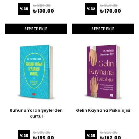
₺ 200.00
₺ 250.00
%
35
%
32
₺ 130.00
₺ 170.00
SEPETE EKLE
SEPETE EKLE
Ruhunu Yoran Şeylerden
Gelin Kaynana Psikolojisi
Kurtul
₺ 300.00
₺ 250.00
%
35
%
35
₺ 195.00
₺ 162.00