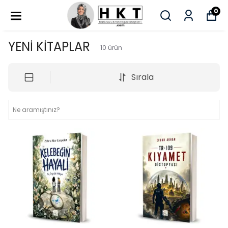
0
YENİ KİTAPLAR
10
ürün
Sırala