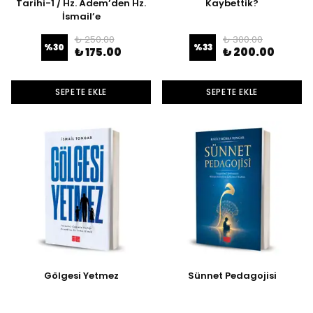
Tarihi-1 / Hz. Âdem’den Hz.
Kaybettik?
İsmail’e
₺ 250.00
₺ 300.00
%
30
%
33
₺ 175.00
₺ 200.00
SEPETE EKLE
SEPETE EKLE
Gölgesi Yetmez
Sünnet Pedagojisi