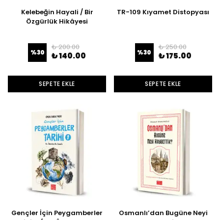
Kelebeğin Hayali / Bir
TR-109 Kıyamet Distopyası
Özgürlük Hikâyesi
₺ 200.00
₺ 250.00
%
30
%
30
₺ 140.00
₺ 175.00
SEPETE EKLE
SEPETE EKLE
Gençler İçin Peygamberler
Osmanlı’dan Bugüne Neyi