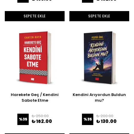
SEPETE EKLE
SEPETE EKLE
Harekete Geç / Kendini
Kendini Arıyordun Buldun
Sabote Etme
mu?
₺ 250.00
₺ 200.00
%
35
%
35
₺ 162.00
₺ 130.00