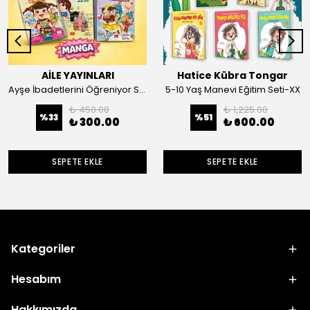
AİLE YAYINLARI
Hatice Kübra Tongar
Ayşe İbadetlerini Öğreniyor Seti - 2
5-10 Yaş Manevi Eğitim Seti-XX
₺ 450.00
₺ 1,225.00
%
33
%
51
₺ 300.00
₺ 600.00
SEPETE EKLE
SEPETE EKLE
Kategoriler
Hesabım
Hakkımızda