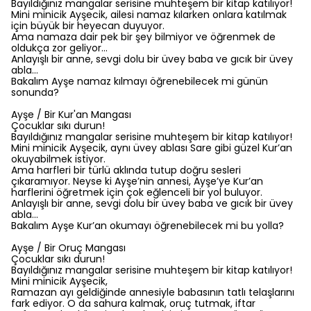
Bayıldığınız mangalar serisine muhteşem bir kitap katılıyor!
Mini minicik Ayşecik, ailesi namaz kılarken onlara katılmak
için büyük bir heyecan duyuyor.
Ama namaza dair pek bir şey bilmiyor ve öğrenmek de
oldukça zor geliyor…
Anlayışlı bir anne, sevgi dolu bir üvey baba ve gıcık bir üvey
abla…
Bakalım Ayşe namaz kılmayı öğrenebilecek mi günün
sonunda?
Ayşe / Bir Kur'an Mangası
Çocuklar sıkı durun!
Bayıldığınız mangalar serisine muhteşem bir kitap katılıyor!
Mini minicik Ayşecik, aynı üvey ablası Sare gibi güzel Kur’an
okuyabilmek istiyor.
Ama harfleri bir türlü aklında tutup doğru sesleri
çıkaramıyor. Neyse ki Ayşe’nin annesi, Ayşe’ye Kur’an
harflerini öğretmek için çok eğlenceli bir yol buluyor.
Anlayışlı bir anne, sevgi dolu bir üvey baba ve gıcık bir üvey
abla…
Bakalım Ayşe Kur’an okumayı öğrenebilecek mi bu yolla?
Ayşe / Bir Oruç Mangası
Çocuklar sıkı durun!
Bayıldığınız mangalar serisine muhteşem bir kitap katılıyor!
Mini minicik Ayşecik,
Ramazan ayı geldiğinde annesiyle babasının tatlı telaşlarını
fark ediyor. O da sahura kalmak, oruç tutmak, iftar