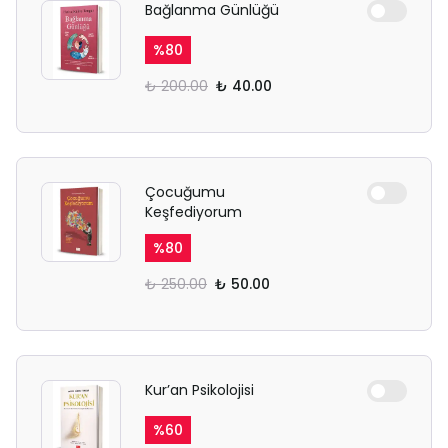
Bağlanma Günlüğü
%
80
₺ 200.00
₺ 40.00
Çocuğumu
Keşfediyorum
%
80
₺ 250.00
₺ 50.00
Kur’an Psikolojisi
%
60