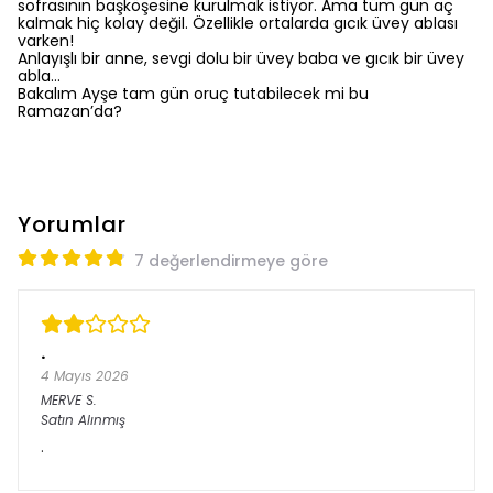
sofrasının başköşesine kurulmak istiyor. Ama tüm gün aç
kalmak hiç kolay değil. Özellikle ortalarda gıcık üvey ablası
varken!
Anlayışlı bir anne, sevgi dolu bir üvey baba ve gıcık bir üvey
abla…
Bakalım Ayşe tam gün oruç tutabilecek mi bu
Ramazan’da?
Yorumlar
7 değerlendirmeye göre
.
4 Mayıs 2026
MERVE
S.
Satın Alınmış
.