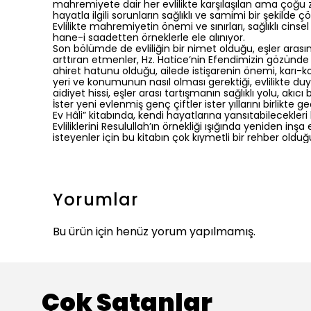
mahremiyete dair her evlilikte karşılaşılan ama çoğu
hayatla ilgili sorunların sağlıklı ve samimi bir şekilde ç
Evlilikte mahremiyetin önemi ve sınırları, sağlıklı cinsel 
hane-i saadetten örneklerle ele alınıyor.
Son bölümde de evliliğin bir nimet olduğu, eşler aras
arttıran etmenler, Hz. Hatice’nin Efendimizin gözün
ahiret hatunu olduğu, ailede istişarenin önemi, karı-koc
yeri ve konumunun nasıl olması gerektiği, evlilikte d
aidiyet hissi, eşler arası tartışmanın sağlıklı yolu, akıcı 
İster yeni evlenmiş genç çiftler ister yıllarını birlikte
Ev Hâli” kitabında, kendi hayatlarına yansıtabilecekleri
Evliliklerini Resulullah’ın örnekliği ışığında yeniden i
isteyenler için bu kitabın çok kıymetli bir rehber ol
Yorumlar
Bu ürün için henüz yorum yapılmamış.
Çok Satanlar