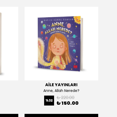
AİLE YAYINLARI
Anne, Allah Nerede?
₺ 220.00
%
32
₺ 150.00