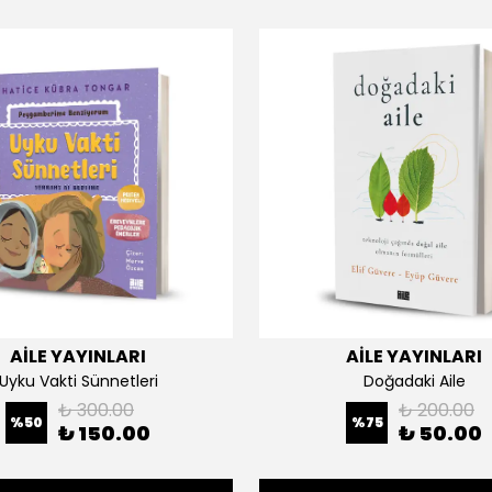
AİLE YAYINLARI
AİLE YAYINLARI
Uyku Vakti Sünnetleri
Doğadaki Aile
₺ 300.00
₺ 200.00
%
50
%
75
₺ 150.00
₺ 50.00