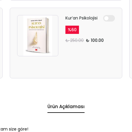
Kur’an Psikolojisi
%
60
₺ 250.00
₺ 100.00
Ürün Açıklaması
 tam size göre!