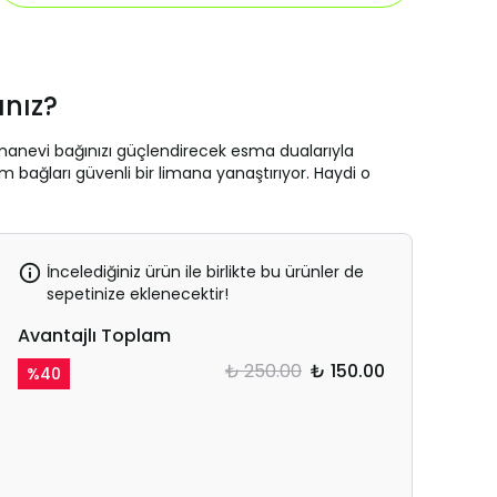
ınız?
 manevi bağınızı güçlendirecek esma dualarıyla
 bağları güvenli bir limana yanaştırıyor. Haydi o
İncelediğiniz ürün ile birlikte bu ürünler de
sepetinize eklenecektir!
Avantajlı Toplam
₺ 250.00
₺ 150.00
%
40