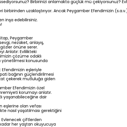
 hissediyorsunuz? Birbirinizi anlamakta güçlük mü çekiyorsunuz? 
leri birbirinden uzaklaştırıyor. Ancak Peygamber Efendimizin (s.a.v.)
n inşa edebilirsiniz.
n!
 Kitap, Peygamber
sevgi, nezaket, anlayış,
 gözler önüne serer.
 Anlatır: Evlilikteki
dimizin çözüme odaklı
ru yönetilmesi konusunda
 Efendimizin eşleriyle
empati bağının güçlendirilmesi
ikkat çekerek mutluluğa giden
gamber Efendimizin özel
ahremiyeti korumayı anlatır.
klı yaşanabileceğine dair
n eşlerine olan vefası
kte nasıl yaşatılması gerektiğini
: Evlenecek çiftlerden
ara kadar her yaştan okuyucuya