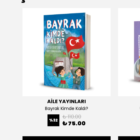
AİLE YAYINLARI
SI)
Bayrak Kimde Kaldı?
₺ 110.00
%
32
₺ 75.00