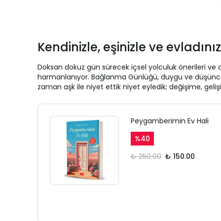
Kendinizle, eşinizle ve evladın
Doksan dokuz gün sürecek içsel yolculuk önerileri ve 
harmanlanıyor. Bağlanma Günlüğü, duygu ve düşüncelerin
zaman aşk ile niyet ettik niyet eyledik; değişime, gel
Peygamberimin Ev Hali
%
40
₺ 250.00
₺ 150.00