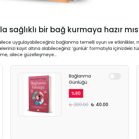
ızla sağlıklı bir bağ kurmaya hazır mıs
ailece uygulayabileceğiniz bağlanma temelli oyun ve etkinlikler,
izi kayıt altına alabileceğiniz ‘günlük’ formatıyla içinizdeki tüm
işime, ailece güzelleşmeye…
Bağlanma
Günlüğü
%
80
₺ 200.00
₺ 40.00