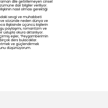
 zaman dile getirilemeyen cinsel
özümüne dair bilgiler veriliyor.
ilişkinin nasıl olması gerektiği
ındaki sevgi ve muhabbeti
de ve sözünde neden dünya ve
a ilişkisinde üçüncü kişilerin
uygu paylaşımı, romantizm ve
bir üslupla okura aktarılıyor.
 geçirmiş eşler, “Peygamberimin
 birçok ders bulacaklar.
nşa etmek ve güçlendirmek
duğunu düşünüyorum.