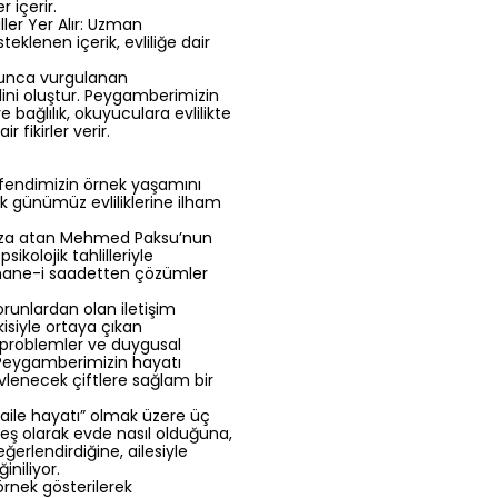
 içerir.
ller Yer Alır: Uzman
teklenen içerik, evliliğe dair
boyunca vurgulanan
lini oluştur. Peygamberimizin
 bağlılık, okuyuculara evlilikte
fikirler verir.
Efendimizin örnek yaşamını
k günümüz evliliklerine ilham
 imza atan Mehmed Paksu’nun
kolojik tahlilleriyle
a hane-i saadetten çözümler
sorunlardan olan iletişim
isiyle ortaya çıkan
n problemler ve duygusal
 Peygamberimizin hayatı
evlenecek çiftlere sağlam bir
aile hayatı” olmak üzere üç
eş olarak evde nasıl olduğuna,
erlendirdiğine, ailesiyle
iniliyor.
rnek gösterilerek