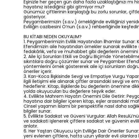
Eşinizle her geçen gün daha fazla uzaklaştığınızı mı
hayatınız istediğiniz gibi gitmiyor mu?
Günümüz çiftlerinin karşılaştığı bu zorlu sorunlar, çift
gösteriyor.
Peygamberimizin (s.a.v.) örnekliğinde evliliğinizi yenide
Evliliğin cazibesini O’nun (s.a.v.) rehberliğinde keşfedi
BU KİTABI NEDEN OKUYALIM?
1. Peygamberimizin Evlilik Hayatından İlhamlar Sunar:
Efendimizin aile hayatından örnekler sunarak evlilikte 
fedakârlık, vefa ve muhabbet gibi değerlerin önemini
2. Aile İçi Sorunları Etkili ve Doğru Biçimde Yönetebilmeyi
sıkıntılara doğru çözümler sunar ve Peygamber Efen
yöntemlerini örnek göstererek aile içi sorunların doğ
öneriler içerir.
3. Karı-Koca İlişkisinde Sevgi ve Empatiye Vurgu Yapar:
ilgili iletişimi ele alınarak çiftler arasındaki sevgi ve 
hedeflenir. Kitap, ilişkilerde bu değerlerin önemine d
yolda okuyucuları bu değerlere teşvik eder.
4. Evlilikte Mahrem Hayatın Önemini Dile Getirir: Pey
hayatına dair bilgiler içeren kitap, eşler arasındaki m
Cinsel yaşamın İslami bir perspektifle nasıl daha sağlı
bilgiler sunar.
5. Evlilikte Sadakat ve Güveni Vurgular: Allah Resulü’nü
ve sadakati işlenerek çiftlere sadakat ve güvenin evlili
anlatır.
6. Her Yaştan Okuyucu için Evliliğe Dair Öneriler Sunar
yeni evlenen çiftlere, hatta uzun yıllardır evli olanl