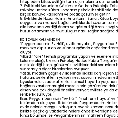
hitap eden kitap, evliliğin tüm aşamalarına dair öneriler
7. Evlilikteki Sorunlara Çözümler Getiren Psikolojik Tahli
Psikolog Hatice Kübra Tongar’ın psikolojik tahlillerle des
birçok konuya kapsamlı ve pratik çözümler getirir.
8. Evliliklerde Huzur Hâlinin Anahtarını Sunar: Kitap 
duygusal ve manevi bağlar, evliliklerde huzurun teme
aile hayatına verdiği önem ve gösterdiği özen, sevgi ve
huzur ortamının ve mutluluğun nasıl sağlanacağına dair 
EDİTÖRÜN KALEMİNDEN
“Peygamberimin Ev Hâli”, evlilik hayatını, Peygamber 
merkeze alıp Kur’an ve sünnet ışığında değerlendirere
oluyor.
Yıllardır “aile” temalı programlar yapan ve eserlere
kaleme aldığı, Uzman Psikolog Hatice Kübra Tongar’ın psi
desteklediği kitap, günümüz evliliklerindeki sorunlar
sunmasıyla diğer kitaplardan ayrışıyor.
Yazar, modern çağın evliliklerinde sıklıkla karşılaşılan 
hataları, beklentilerin yükselmesi, sosyal medyanın etk
kıyaslamalar, sadakat krizleri, cinsel hayatta yaşana
bağların zayıflaması gibi meselelerin çözümüne dair
ekseninde çok değerli öneriler veriyor; evlilere ya da 
rehberlik sunuyor.
Eser, Peygamberimizin “ev hâli”, “mahrem hayatı” ve “
bölümden oluşuyor. İlk bölümde Peygamberimizin bir 
evde nelerle meşgul olduğuna, evdeki zamanı nasıl değ
birlikte geçirdiği vakitlerde nelere öncelik verdiğine değ
İkinci bölümde ise Peygamberimizin mahrem hayatı ö