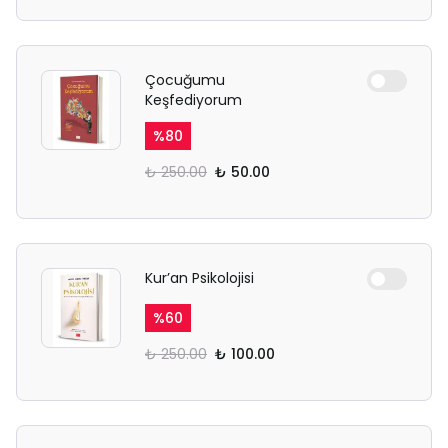
Çocuğumu
Keşfediyorum
%
80
₺ 250.00
₺ 50.00
Kur’an Psikolojisi
%
60
₺ 250.00
₺ 100.00