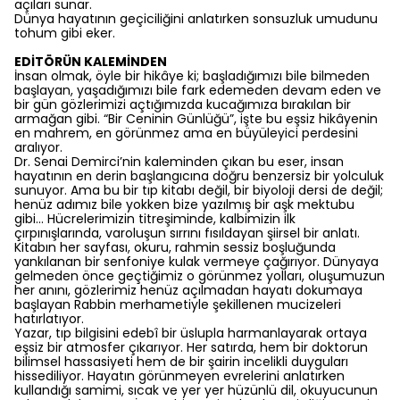
açıları sunar.
Dünya hayatının geçiciliğini anlatırken sonsuzluk umudunu
tohum gibi eker.
EDİTÖRÜN KALEMİNDEN
İnsan olmak, öyle bir hikâye ki; başladığımızı bile bilmeden
başlayan, yaşadığımızı bile fark edemeden devam eden ve
bir gün gözlerimizi açtığımızda kucağımıza bırakılan bir
armağan gibi. “Bir Ceninin Günlüğü”, işte bu eşsiz hikâyenin
en mahrem, en görünmez ama en büyüleyici perdesini
aralıyor.
Dr. Senai Demirci’nin kaleminden çıkan bu eser, insan
hayatının en derin başlangıcına doğru benzersiz bir yolculuk
sunuyor. Ama bu bir tıp kitabı değil, bir biyoloji dersi de değil;
henüz adımız bile yokken bize yazılmış bir aşk mektubu
gibi... Hücrelerimizin titreşiminde, kalbimizin ilk
çırpınışlarında, varoluşun sırrını fısıldayan şiirsel bir anlatı.
Kitabın her sayfası, okuru, rahmin sessiz boşluğunda
yankılanan bir senfoniye kulak vermeye çağırıyor. Dünyaya
gelmeden önce geçtiğimiz o görünmez yolları, oluşumuzun
her anını, gözlerimiz henüz açılmadan hayatı dokumaya
başlayan Rabbin merhametiyle şekillenen mucizeleri
hatırlatıyor.
Yazar, tıp bilgisini edebî bir üslupla harmanlayarak ortaya
eşsiz bir atmosfer çıkarıyor. Her satırda, hem bir doktorun
bilimsel hassasiyeti hem de bir şairin incelikli duyguları
hissediliyor. Hayatın görünmeyen evrelerini anlatırken
kullandığı samimi, sıcak ve yer yer hüzünlü dil, okuyucunun