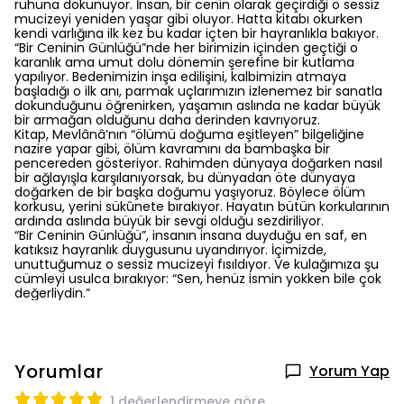
ruhuna dokunuyor. İnsan, bir cenin olarak geçirdiği o sessiz
mucizeyi yeniden yaşar gibi oluyor. Hatta kitabı okurken
kendi varlığına ilk kez bu kadar içten bir hayranlıkla bakıyor.
“Bir Ceninin Günlüğü”nde her birimizin içinden geçtiği o
karanlık ama umut dolu dönemin şerefine bir kutlama
yapılıyor. Bedenimizin inşa edilişini, kalbimizin atmaya
başladığı o ilk anı, parmak uçlarımızın izlenemez bir sanatla
dokunduğunu öğrenirken, yaşamın aslında ne kadar büyük
bir armağan olduğunu daha derinden kavrıyoruz.
Kitap, Mevlânâ’nın “ölümü doğuma eşitleyen” bilgeliğine
nazire yapar gibi, ölüm kavramını da bambaşka bir
pencereden gösteriyor. Rahimden dünyaya doğarken nasıl
bir ağlayışla karşılanıyorsak, bu dünyadan öte dünyaya
doğarken de bir başka doğumu yaşıyoruz. Böylece ölüm
korkusu, yerini sükûnete bırakıyor. Hayatın bütün korkularının
ardında aslında büyük bir sevgi olduğu sezdiriliyor.
“Bir Ceninin Günlüğü”, insanın insana duyduğu en saf, en
katıksız hayranlık duygusunu uyandırıyor. İçimizde,
unuttuğumuz o sessiz mucizeyi fısıldıyor. Ve kulağımıza şu
cümleyi usulca bırakıyor: “Sen, henüz ismin yokken bile çok
değerliydin.”
Yorumlar
Yorum Yap
1 değerlendirmeye göre