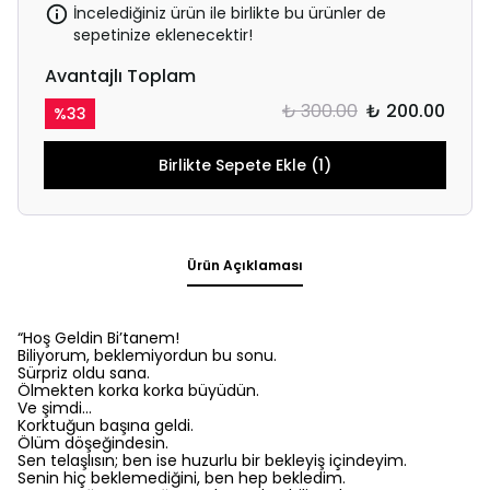
İncelediğiniz ürün ile birlikte bu ürünler de
sepetinize eklenecektir!
Avantajlı Toplam
₺ 300.00
₺ 200.00
%
33
Birlikte Sepete Ekle (1)
Ürün Açıklaması
“Hoş Geldin Bi’tanem!
Biliyorum, beklemiyordun bu sonu.
Sürpriz oldu sana.
Ölmekten korka korka büyüdün.
Ve şimdi…
Korktuğun başına geldi.
Ölüm dö
ş
e
ğ
indesin
.
Sen telaşlısın; ben ise huzurlu bir bekleyiş içindeyim.
Senin hiç beklemediğini, ben hep bekledim.