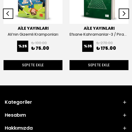
AİLE YAYINLARI
AİLE YAYINLARI
Ali’nin Gizemli Kramponları
Efsane Kahramanlar-3 / Piramit
₺ 100.00
₺ 270.00
%
25
%
35
₺ 75.00
₺ 175.00
SEPETE EKLE
SEPETE EKLE
Kategoriler
Hesabım
Hakkımızda