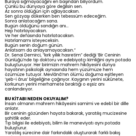
Buraya s
ığ
mayacağını en başından biliyordum.
Çünkü bu dünyaya göre de
ğ
ilsin sen
.
Az sonra öldüğün için ağlayacaksın.
Sen gözyaşı dökerken ben tebessüm edeceğim.
Sonra anlatacağım sana.
Bugün öldüğünü sandığın anı…
Hep hatırlayacaksın.
Ve her defasında hatırlatacaksın.
Hatırlamamı isteyeceksin.
Bugün senin doğum günün.
Anlatsam da anlayamayacaksın.”
Dr. Senai Demirci, “kırk yıllık hasretim” dediği ‘Bir Ceninin
Günlüğü’nde t
ı
p doktoru ve edebiyatçı kimliğini aynı potada
buluşturuyor. Her birimizin mahrem hikâyesini dünya
hayatının psikolojik aynasında hem yüzümüze hem
özümüze tutuyor. Mevlânâ’nın ölümü doğuma eşitleyen
‘
ş
eb-i ârus’ bilgeliğine çağırıyor. Kaygının yerini sükûnete,
korkunun yerini merhamete bıraktığı o eşsiz an
ı
canland
ı
r
ı
yor
.
BU KİTABI NEDEN OKUYALIM?
İnsan olmanın mahrem hikâyesini samimi ve edebî bir dille
anlatır.
Bir ceninin gözünden hayata bakarak, yaratılış mucizesine
şahitlik eder.
Tıp bilgisi ile edebiyatı, bilim ile maneviyatı aynı potada
buluşturur.
Yaratılış sürecine dair farkındalık oluşturarak farklı bakış