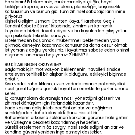
Hazırlanın! Ertelemenin, mükemmeliyetçiliğin, hayal
kırıklığına kapı açan vesveselerin, plansızlığın, başarısızlık
korkusunun ve bunun gibi tüm zihinsel sabotajcıların inine
giriyoruz!
Kişisel Gelişim Uzmanı Canten Kaya, “Harekete Geç /
Kendini Sabote Etme” kitabında, zihnimizin ka-ranlık
kuyularına bizleri davet ediyor ve bu kuyulardan çıkış yolları
için psikolojik teknikler sunuyor.
Ertelemeden başlamak, mükemmeli beklemeden yola
çıkmak, deneyim kazanmak konusunda daha cesur olmak
istiyorsanız doğru yerdesiniz. Hayatımızı sabote eden o sinsi
düşmanı tanımaya başlıyoruz: ZİHNİMİZİ!
BU KİTABI NEDEN OKUYALIM?
Başlamak için motivasyon beklemenin, hayalleri sinsice
erteleyen tehlikeli bir alışkanlık olduğunu etkileyici biçimde
anlatır.
Kısa vadeli rahatlıkların, uzun vadede insanın potansiyelini
nasıl çürüttüğünü günlük hayattan örneklerle gözler önüne
serer.
İç konuşmaların davranışları nasıl yönettiğini gösterir ve
zihinsel dönüşüm için farkındalık kazandırır.
İrade kasının geliştirilebileceğini anlatır ve değişimin
sanıldığından daha kolay olduğunu hissettirir.
Bahanelerin arkasına saklanan korkuları görünür hâle getirir
ve yüzleşme cesareti kazandırmayı hedefler.
Sürekli ertelemenin öz saygıyı nasıl zedelediğini anlatır ve
kendine güveni yeniden inşa etmeyi destekler.