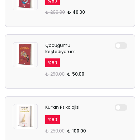
%
80
₺ 200.00
₺ 40.00
Çocuğumu
Keşfediyorum
%
80
₺ 250.00
₺ 50.00
Kur’an Psikolojisi
%
60
₺ 250.00
₺ 100.00