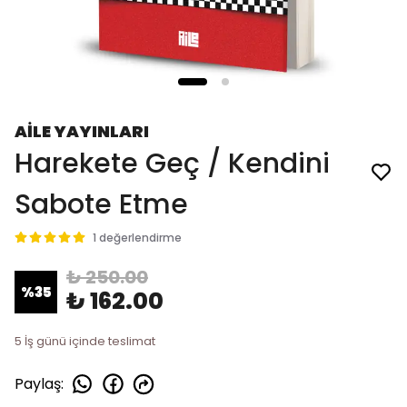
AİLE YAYINLARI
Harekete Geç / Kendini
Sabote Etme
1 değerlendirme
₺ 250.00
%
35
₺ 162.00
5 İş günü içinde teslimat
Paylaş
: