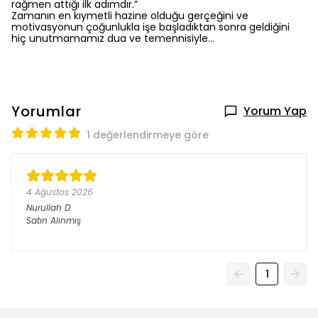
rağmen attığı ilk adımdır.”
Zamanın en kıymetli hazine olduğu gerçeğini ve
motivasyonun çoğunlukla işe başladıktan sonra geldiğini
hiç unutmamamız dua ve temennisiyle…
Yorumlar
Yorum Yap
1 değerlendirmeye göre
4 Ağustos 2026
Nurullah
D.
Satın Alınmış
1