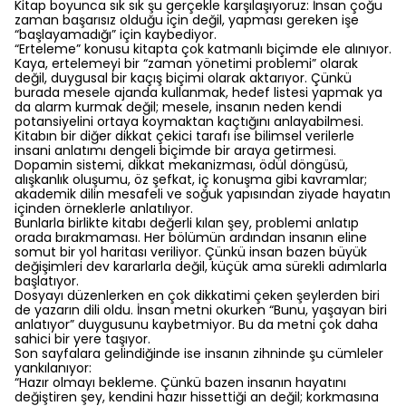
Kitap boyunca sık sık şu gerçekle karşılaşıyoruz: İnsan çoğu
zaman başarısız olduğu için değil, yapması gereken işe
“başlayamadığı” için kaybediyor.
“Erteleme” konusu kitapta çok katmanlı biçimde ele alınıyor.
Kaya, ertelemeyi bir “zaman yönetimi problemi” olarak
değil, duygusal bir kaçış biçimi olarak aktarıyor. Çünkü
burada mesele ajanda kullanmak, hedef listesi yapmak ya
da alarm kurmak değil; mesele, insanın neden kendi
potansiyelini ortaya koymaktan kaçtığını anlayabilmesi.
Kitabın bir diğer dikkat çekici tarafı ise bilimsel verilerle
insani anlatımı dengeli biçimde bir araya getirmesi.
Dopamin sistemi, dikkat mekanizması, ödül döngüsü,
alışkanlık oluşumu, öz şefkat, iç konuşma gibi kavramlar;
akademik dilin mesafeli ve soğuk yapısından ziyade hayatın
içinden örneklerle anlatılıyor.
Bunlarla birlikte kitabı değerli kılan şey, problemi anlatıp
orada bırakmaması. Her bölümün ardından insanın eline
somut bir yol haritası veriliyor. Çünkü insan bazen büyük
değişimleri dev kararlarla değil, küçük ama sürekli adımlarla
başlatıyor.
Dosyayı düzenlerken en çok dikkatimi çeken şeylerden biri
de yazarın dili oldu. İnsan metni okurken “Bunu, yaşayan biri
anlatıyor” duygusunu kaybetmiyor. Bu da metni çok daha
sahici bir yere taşıyor.
Son sayfalara gelindiğinde ise insanın zihninde şu cümleler
yankılanıyor:
“Hazır olmayı bekleme. Çünkü bazen insanın hayatını
değiştiren şey, kendini hazır hissettiği an değil; korkmasına