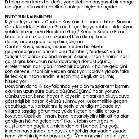
Ertelemenin karakter değil, yönetilebilen duygusal bir döngü
olduğunu bilimsel temellerle anlaşılır biçimde açıklar.
EDİTÖRÜN KALEMİNDEN
Kıymetli yazarımız Canten Kaya’nın bir önceki kitabı Sınırını
Çiz / Kendi Kul Hakkına Girme birçok kişiye rehber oldu. Aynı
şekilde yazarımızın Harekete Geç / Kendini Sabote Etme
kitabı da en az üstte sözünü ettiğim kitap kadar
dönüştürücü güce sahip bir çalışma.
Canten Kaya, eserde, insanın neden harekete
geçemediğini anlatırken onu “tembel”, “iradesiz” ya da
“başarısız” olarak adlandırmıyor. Aksine, insan zihninin nasıl
çalıştığını, korkunun nasıl davranışa dönüştüğünü,
ertelemenin nasıl görünmez bir bağımlılık hâline geldiğini
son derece insani bir yerden anlatıyor. Dolayısıyla sayfalar
ilerledikçe insan kendini eleştirilmiş değil, anlaşılmış
hissediyor.
Dosyanın daha ilk sayfalarında yer alan “Başlarken” kısmını
okurken uzun süre durup düşündüğümü hatırlıyorum.
Çünkü yazar, kendi hayat hikâyesini anlatırken okuyucuya
gösterişli bir başarı öyküsü sunmuyor. Kekemelikle geçen
çocukluğunu, korkularını, iç sesiyle verdiği mücadeleyi,
yıllarca taşıdığı görünmez yükleri içten bir dille ortaya
koyuyor. Özellikle “İnsan, kendi potansiyelini kilit altına alan
gardiyan hâline gelebiliyor” fikri, kitabın omurgasını
oluşturan en güçlü cümlelerden biri bence. Zira çoğu
insanın hayatındaki en büyük engel dış dünyadan ziyade
kendi zihninin içinde büyüttüğü “Yapamazsın” sesi oluyor.