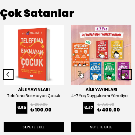
Çok Satanlar
AİLE YAYINLARI
AİLE YAYINLARI
Telefona Bakmayan Çocuk
4-7 Yaş Duygularımı Yönetiyorum Seti
₺ 200.00
₺ 750.00
%
50
%
47
₺ 100.00
₺ 400.00
SEPETE EKLE
SEPETE EKLE