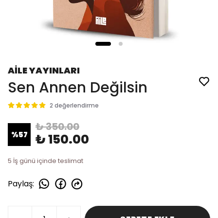
AİLE YAYINLARI
Sen Annen Değilsin
2 değerlendirme
₺ 350.00
%
57
₺ 150.00
5 İş günü içinde teslimat
Paylaş
: