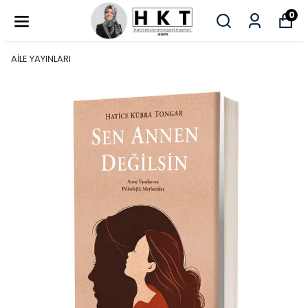
0
AİLE YAYINLARI