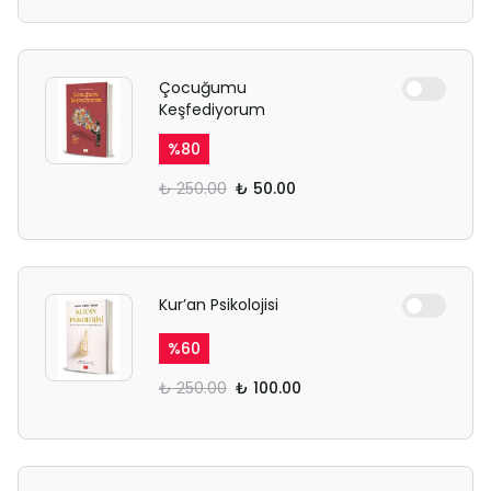
Çocuğumu
Keşfediyorum
%
80
₺ 250.00
₺ 50.00
Kur’an Psikolojisi
%
60
₺ 250.00
₺ 100.00