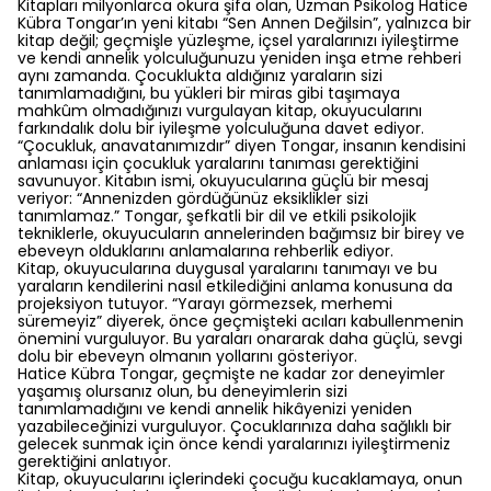
Kitapları milyonlarca okura şifa olan, Uzman Psikolog Hatice
Kübra Tongar’ın yeni kitabı “Sen Annen Değilsin”, yalnızca bir
kitap değil; geçmişle yüzleşme, içsel yaralarınızı iyileştirme
ve kendi annelik yolculuğunuzu yeniden inşa etme rehberi
aynı zamanda. Çocuklukta aldığınız yaraların sizi
tanımlamadığını, bu yükleri bir miras gibi taşımaya
mahkûm olmadığınızı vurgulayan kitap, okuyucularını
farkındalık dolu bir iyileşme yolculuğuna davet ediyor.
“Çocukluk, anavatanımızdır” diyen Tongar, insanın kendisini
anlaması için çocukluk yaralarını tanıması gerektiğini
savunuyor. Kitabın ismi, okuyucularına güçlü bir mesaj
veriyor: “Annenizden gördüğünüz eksiklikler sizi
tanımlamaz.” Tongar, şefkatli bir dil ve etkili psikolojik
tekniklerle, okuyucuların annelerinden bağımsız bir birey ve
ebeveyn olduklarını anlamalarına rehberlik ediyor.
Kitap, okuyucularına duygusal yaralarını tanımayı ve bu
yaraların kendilerini nasıl etkilediğini anlama konusuna da
projeksiyon tutuyor. “Yarayı görmezsek, merhemi
süremeyiz” diyerek, önce geçmişteki acıları kabullenmenin
önemini vurguluyor. Bu yaraları onararak daha güçlü, sevgi
dolu bir ebeveyn olmanın yollarını gösteriyor.
Hatice Kübra Tongar, geçmişte ne kadar zor deneyimler
yaşamış olursanız olun, bu deneyimlerin sizi
tanımlamadığını ve kendi annelik hikâyenizi yeniden
yazabileceğinizi vurguluyor. Çocuklarınıza daha sağlıklı bir
gelecek sunmak için önce kendi yaralarınızı iyileştirmeniz
gerektiğini anlatıyor.
Kitap, okuyucularını içlerindeki çocuğu kucaklamaya, onun