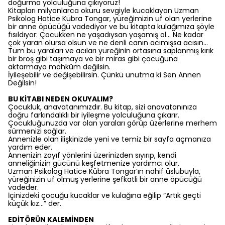
doğurma yolculuğuna çıkıyoruz!
Kitapları milyonlarca okuru sevgiyle kucaklayan Uzman
Psikolog Hatice Kübra Tongar, yüreğimizin uf olan yerlerine
bir anne öpücüğü vadediyor ve bu kitapta kulağımıza şöyle
fısıldıyor: Çocukken ne yaşadıysan yaşamış ol… Ne kadar
çok yaran olursa olsun ve ne denli canın acımışsa acısın…
Tüm bu yaraları ve acıları yüreğinin ortasına saplanmış kırık
bir broş gibi taşımaya ve bir miras gibi çocuğuna
aktarmaya mahkûm değilsin.
İyileşebilir ve değişebilirsin. Çünkü unutma ki Sen Annen
Değilsin!
BU KİTABI NEDEN OKUYALIM?
Çocukluk, anavatanımızdır. Bu kitap, sizi anavatanınıza
doğru farkındalıklı bir iyileşme yolculuğuna çıkarır.
Çocukluğunuzda var olan yaraları görüp üzerlerine merhem
sürmenizi sağlar.
Annenizle olan ilişkinizde yeni ve temiz bir sayfa açmanıza
yardım eder.
Annenizin zayıf yönlerini üzerinizden sıyırıp, kendi
anneliğinizin gücünü keşfetmenize yardımcı olur.
Uzman Psikolog Hatice Kübra Tongar’ın nahif üslubuyla,
yüreğinizin uf olmuş yerlerine şefkatli bir anne öpücüğü
vadeder.
İçinizdeki çocuğu kucaklar ve kulağına eğilip “Artık geçti
küçük kız…” der.
EDİTÖRÜN KALEMİNDEN