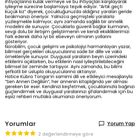
ihtiyaçlarına kulak vermeye ve bu ihtiyaçları karşılayarak
iyileşme sürecine başlamaya teşvik ediyor. “Artık geçti
küçük kız” diyerek, çocukluğunuzda aldığınız yaraları geride
bırakmanızı öneriyor. Yalnızca geçmişteki yaralarla
yüzleşmekle kalmıyor, aynı zamanda sağlıklı bir annelik
modelini de sunuyor. Çocuklarla güvenli bağlar kurmanın,
sevgi dolu bir iletişim geliştirmenin ve kendi eksikliklerimizi
fark ederek daha iyi bir ebeveyn olmanın yollarını
gösteriyor.
Nörobilim, çocuk gelişimi ve psikolojiyi harmanlayan yazar,
bilimsel gerçekleri okuyucularına sade bir dille ve vaka
örnekleriyle sunuyor. Duygusal yaraların beyin üzerindeki
etkilerini açıklarken, bu etkilerin nasıl iyileştirilebileceğini
bilimsel bir zeminde tartışıyor. Aynı zamanda, bu bilimi
şefkatli bir üslupla okuyucularına aktarıyor.
Hatice Kübra Tongar’ın samimi dili ve etkileyici mesajlarıyla
“Sen Annen Değilsin”, her annenin kitaplığında yer alması
gereken bir eser. Kendinizi keşfetmek, çocuklarınızla bağınızı
güçlendirmek ve duygusal yaralarınızı şifalandırmak için bu
eşsiz rehberi mutlaka okumanızı öneriyorum.
Yorumlar
Yorum Yap
2 değerlendirmeye göre