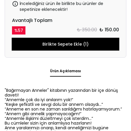
İncelediğiniz ürün ile birlikte bu ürünler de
sepetinize eklenecektir!
Avantajlı Toplam
₺ 350.00
₺ 150.00
%
57
Birlikte Sepete Ekle (1)
Ürün Açıklaması
"Bağırmayan Anneler" kitabının yazarından bir içe dönüş
daveti!
“Annemle çok da iyi anılarım yok!”
“Keşke şefkatli ve sevgi dolu bir annem olsaydı…”
“Anneme en son ne zaman sarıldığımı hatırlayamıyorum.”
“Annem gibi annelik yapmayacağım!”
“Annemle ilişkimi düzeltmeyi çok isterdim…”
Bu cümleler sizin için anlamlıysa hazırlanın!
Anne yaralarımızı onarıp, kendi anneliğimizi bugüne