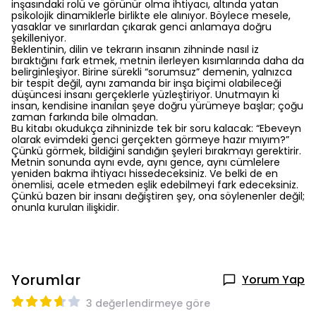
inşasındaki rolü ve görünür olma ihtiyacı, altında yatan
psikolojik dinamiklerle birlikte ele alınıyor. Böylece mesele,
yasaklar ve sınırlardan çıkarak genci anlamaya doğru
şekilleniyor.
Beklentinin, dilin ve tekrarın insanın zihninde nasıl iz
bıraktığını fark etmek, metnin ilerleyen kısımlarında daha da
belirginleşiyor. Birine sürekli “sorumsuz” demenin, yalnızca
bir tespit değil, aynı zamanda bir inşa biçimi olabileceği
düşüncesi insanı gerçeklerle yüzleştiriyor. Unutmayın ki
insan, kendisine inanılan şeye doğru yürümeye başlar; çoğu
zaman farkında bile olmadan.
Bu kitabı okudukça zihninizde tek bir soru kalacak: “Ebeveyn
olarak evimdeki genci gerçekten görmeye hazır mıyım?”
Çünkü görmek, bildiğini sandığın şeyleri bırakmayı gerektirir.
Metnin sonunda aynı evde, aynı gence, aynı cümlelere
yeniden bakma ihtiyacı hissedeceksiniz. Ve belki de en
önemlisi, acele etmeden eşlik edebilmeyi fark edeceksiniz.
Çünkü bazen bir insanı değiştiren şey, ona söylenenler değil;
onunla kurulan ilişkidir.
Yorumlar
Yorum Yap
3 değerlendirmeye göre