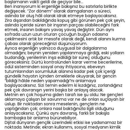
başlamanın vakti geldi de geçiyor bile…
Ben inanıyorum ki ergenliğe bakışınız bu satırlarla birlikte
değişecek. “Zor dönem” olarak damgalanan o süreci,
aslında bir oluş hâli olarak idrak etmeye başlayacaksınız.
Zira dışarıdan bakıldığında kopuş gibi görünen pek çok şeyin,
aslında içeride süren bir inşanın parçası olabileceğini fark
etmek, insanın bakışını yavaş yavaş değiştirir. Dün aynı
sofrada uzun uzun oturan çocuğun bugün odasına
çekilmesini artık bir mesafe olarak değil, kendi alanını kurma
çabası olarak göreceğinizi düşünüyorum.
Ayrıca ergenliğin yalnızca duygusal bir dalgalanma
olmadığını; beynin yeniden yapılanmaya girdiği, eski yolların
budandığı, yenilerinin inşa edildiği bir süreç olduğunu
göreceksiniz. Dürtü kontrolünden karar verme becerilerine,
ödül sisteminden sosyal onay ihtiyacına, ebeveyn
tutumlarından sorumluluk alanına kadar pek çok içeriği
gündelik hayatın içinden örneklerle okuyarak, bir gencin
“bildiği hâlde neden yapamadığı”nı anlamaya
başlayacaksınız. Sizi temin ederim ki kızdığınız, zorlandığınız
pek çok davranışın yerini başka bir anlayış alacak.
Metnin en çok hoşuma giden tarafı ise şu oldu: Ne gençleri
aklamaya çalışan bir savunma var ne de onları suçlayan bir
üslup. Bir noktadan sonra meselenin, gençlerin ne
yaptığından çok; onlara nasıl baktığınızla ilgili olduğunu
anlayacaksınız. Çünkü aynı davranış, farklı bir bakışla
bambaşka bir anlama bürünebiliyor.
Dijital dünyanın gençlik üzerindeki etkisi ise yadsınamaz bir
noktada. Metinde; ekran kullanımı, sosyal medyanın kimlik