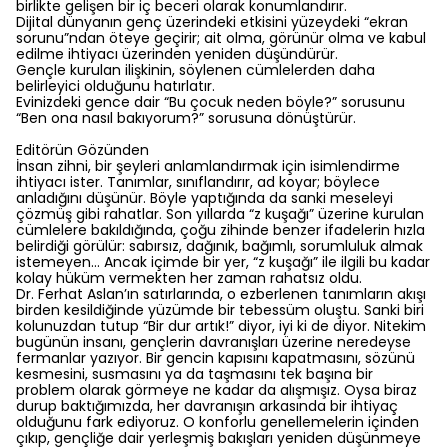
birlikte gelişen bir iç beceri olarak konumlandırır.
Dijital dünyanın genç üzerindeki etkisini yüzeydeki “ekran
sorunu”ndan öteye geçirir; ait olma, görünür olma ve kabul
edilme ihtiyacı üzerinden yeniden düşündürür.
Gençle kurulan ilişkinin, söylenen cümlelerden daha
belirleyici olduğunu hatırlatır.
Evinizdeki gence dair “Bu çocuk neden böyle?” sorusunu
“Ben ona nasıl bakıyorum?” sorusuna dönüştürür.
Editörün Gözünden
İnsan zihni, bir şeyleri anlamlandırmak için isimlendirme
ihtiyacı ister. Tanımlar, sınıflandırır, ad koyar; böylece
anladığını düşünür. Böyle yaptığında da sanki meseleyi
çözmüş gibi rahatlar. Son yıllarda “z kuşağı” üzerine kurulan
cümlelere bakıldığında, çoğu zihinde benzer ifadelerin hızla
belirdiği görülür: sabırsız, dağınık, bağımlı, sorumluluk almak
istemeyen… Ancak içimde bir yer, “z kuşağı” ile ilgili bu kadar
kolay hüküm vermekten her zaman rahatsız oldu.
Dr. Ferhat Aslan’ın satırlarında, o ezberlenen tanımların akışı
birden kesildiğinde yüzümde bir tebessüm oluştu. Sanki biri
kolunuzdan tutup “Bir dur artık!” diyor, iyi ki de diyor. Nitekim
bugünün insanı, gençlerin davranışları üzerine neredeyse
fermanlar yazıyor. Bir gencin kapısını kapatmasını, sözünü
kesmesini, susmasını ya da taşmasını tek başına bir
problem olarak görmeye ne kadar da alışmışız. Oysa biraz
durup baktığımızda, her davranışın arkasında bir ihtiyaç
olduğunu fark ediyoruz. O konforlu genellemelerin içinden
çıkıp, gençliğe dair yerleşmiş bakışları yeniden düşünmeye