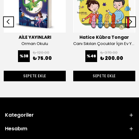
AİLE YAYINLARI
Hatice Kübra Tongar
Orman Okulu
Canı Sıkılan Çocuklar İçin Ev Yapımı Bilimsel Etkinlikler
₺ 120.00
₺ 370.00
%
38
%
46
₺ 75.00
₺ 200.00
SEPETE EKLE
SEPETE EKLE
Kategoriler
Hesabım