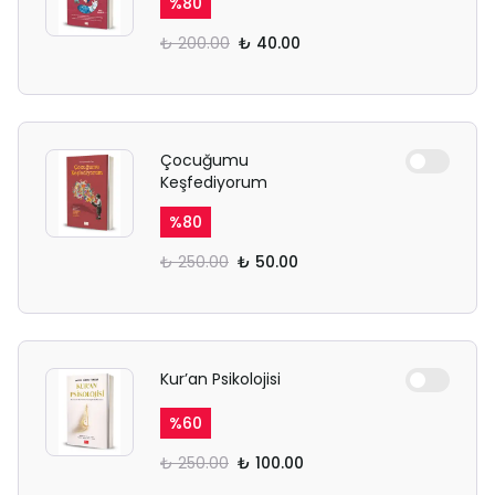
%
80
₺ 200.00
₺ 40.00
Çocuğumu
Keşfediyorum
%
80
₺ 250.00
₺ 50.00
Kur’an Psikolojisi
%
60
₺ 250.00
₺ 100.00