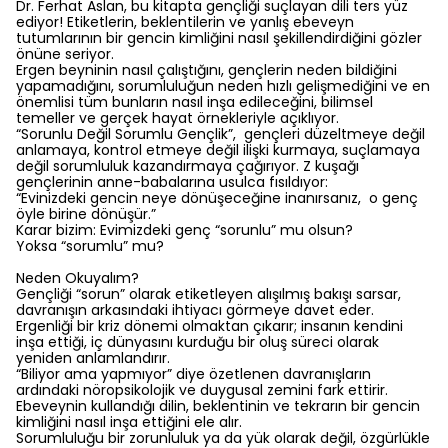
Dr. Ferhat Aslan, bu kitapta gençliği suçlayan dili ters yüz
ediyor! Etiketlerin, beklentilerin ve yanlış ebeveyn
tutumlarının bir gencin kimliğini nasıl şekillendirdiğini gözler
önüne seriyor.
Ergen beyninin nasıl çalıştığını, gençlerin neden bildiğini
yapamadığını, sorumluluğun neden hızlı gelişmediğini ve en
önemlisi tüm bunların nasıl inşa edileceğini, bilimsel
temeller ve gerçek hayat örnekleriyle açıklıyor.
“Sorunlu Değil Sorumlu Gençlik”, gençleri düzeltmeye değil
anlamaya, kontrol etmeye değil ilişki kurmaya, suçlamaya
değil sorumluluk kazandırmaya çağırıyor. Z kuşağı
gençlerinin anne-babalarına usulca fısıldıyor:
“Evinizdeki gencin neye dönüşeceğine inanırsanız, o genç
öyle birine dönüşür.”
Karar bizim: Evimizdeki genç “sorunlu” mu olsun?
Yoksa “sorumlu” mu?
Neden Okuyalım?
Gençliği “sorun” olarak etiketleyen alışılmış bakışı sarsar,
davranışın arkasındaki ihtiyacı görmeye davet eder.
Ergenliği bir kriz dönemi olmaktan çıkarır; insanın kendini
inşa ettiği, iç dünyasını kurduğu bir oluş süreci olarak
yeniden anlamlandırır.
“Biliyor ama yapmıyor” diye özetlenen davranışların
ardındaki nöropsikolojik ve duygusal zemini fark ettirir.
Ebeveynin kullandığı dilin, beklentinin ve tekrarın bir gencin
kimliğini nasıl inşa ettiğini ele alır.
Sorumluluğu bir zorunluluk ya da yük olarak değil, özgürlükle