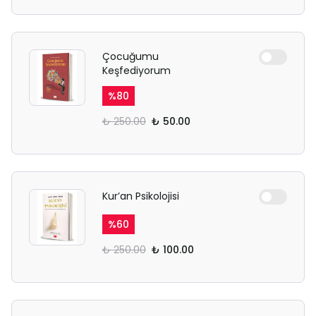
Çocuğumu
Keşfediyorum
%
80
₺ 250.00
₺ 50.00
Kur’an Psikolojisi
%
60
₺ 250.00
₺ 100.00