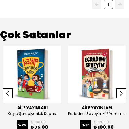
1
Çok Satanlar
AİLE YAYINLARI
AİLE YAYINLARI
Kayıp Şampiyonluk Kupası
Ecdadımı Seveyim-1 / Yardımlaşma
₺ 100.00
₺ 120.00
%
25
%
17
₺ 75.00
₺ 100.00