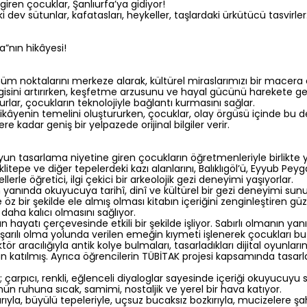
giren çocuklar, Şanlıurfa’ya gidiyor!
i dev sütunlar, kafatasları, heykeller, taşlardaki ürkütücü tasvirl
na”nın hikâyesi!
üm noktalarını merkeze alarak, kültürel miraslarımızı bir macera eş
lgisini artırırken, keşfetme arzusunu ve hayal gücünü harekete geç
rlar, çocukların teknolojiyle bağlantı kurmasını sağlar.
ikâyenin temelini oluştururken, çocuklar, olay örgüsü içinde bu değe
re kadar geniş bir yelpazede orijinal bilgiler verir.
 oyun tasarlama niyetine giren çocukların öğretmenleriyle birlikte ya
klitepe ve diğer tepelerdeki kazı alanlarını, Balıklıgöl’ü, Eyyub Pe
lerle öğretici, ilgi çekici bir arkeolojik gezi deneyimi yaşıyorlar.
n yanında okuyucuya tarihî, dinî ve kültürel bir gezi deneyimi su
yle öz bir şekilde ele almış olması kitabın içeriğini zenginleştiren 
daha kalıcı olmasını sağlıyor.
n hayatı çerçevesinde etkili bir şekilde işliyor. Sabırlı olmanın y
rılı olma yolunda verilen emeğin kıymeti işlenerek çocukları bu g
 aracılığıyla antik kolye bulmaları, tasarladıkları dijital oyunlar
 katılmış. Ayrıca öğrencilerin TÜBİTAK projesi kapsamında tasarlad
eri; çarpıcı, renkli, eğlenceli diyaloglar sayesinde içeriği okuyuc
ün ruhuna sıcak, samimi, nostaljik ve yerel bir hava katıyor.
ıyla, büyülü tepeleriyle, uçsuz bucaksız bozkırıyla, mucizelere ş