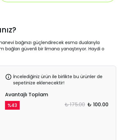
ınız?
 manevi bağınızı güçlendirecek esma dualarıyla
 bağları güvenli bir limana yanaştırıyor. Haydi o
İncelediğiniz ürün ile birlikte bu ürünler de
sepetinize eklenecektir!
Avantajlı Toplam
₺ 175.00
₺ 100.00
%
43