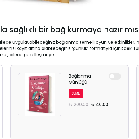
ızla sağlıklı bir bağ kurmaya hazır mıs
ailece uygulayabileceğiniz bağlanma temelli oyun ve etkinlikler,
izi kayıt altına alabileceğiniz ‘günlük’ formatıyla içinizdeki tüm
işime, ailece güzelleşmeye…
Bağlanma
Günlüğü
%
80
₺ 200.00
₺ 40.00