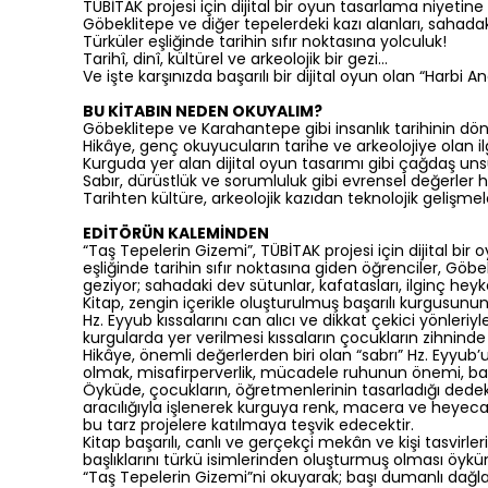
TÜBİTAK projesi için dijital bir oyun tasarlama niyetine 
Göbeklitepe ve diğer tepelerdeki kazı alanları, sahadak
Türküler eşliğinde tarihin sıfır noktasına yolculuk!
Tarihî, dinî, kültürel ve arkeolojik bir gezi…
Ve işte karşınızda başarılı bir dijital oyun olan “Harbi A
BU KİTABIN NEDEN OKUYALIM?
Göbeklitepe ve Karahantepe gibi insanlık tarihinin dön
Hikâye, genç okuyucuların tarihe ve arkeolojiye olan i
Kurguda yer alan dijital oyun tasarımı gibi çağdaş unsu
Sabır, dürüstlük ve sorumluluk gibi evrensel değerler h
Tarihten kültüre, arkeolojik kazıdan teknolojik gelişmele
EDİTÖRÜN KALEMİNDEN
“Taş Tepelerin Gizemi”, TÜBİTAK projesi için dijital bir
eşliğinde tarihin sıfır noktasına giden öğrenciler, Göbe
geziyor; sahadaki dev sütunlar, kafatasları, ilginç heykel
Kitap, zengin içerikle oluşturulmuş başarılı kurgusunu
Hz. Eyyub kıssalarını can alıcı ve dikkat çekici yönleri
kurgularda yer verilmesi kıssaların çocukların zihninde 
Hikâye, önemli değerlerden biri olan “sabrı” Hz. Eyyub’u
olmak, misafirperverlik, mücadele ruhunun önemi, başa
Öyküde, çocukların, öğretmenlerinin tasarladığı dedektör
aracılığıyla işlenerek kurguya renk, macera ve heyecan
bu tarz projelere katılmaya teşvik edecektir.
Kitap başarılı, canlı ve gerçekçi mekân ve kişi tasvirl
başlıklarını türkü isimlerinden oluşturmuş olması öykün
“Taş Tepelerin Gizemi”ni okuyarak; başı dumanlı dağlar