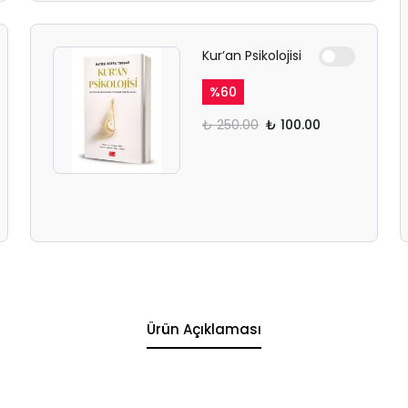
Kur’an Psikolojisi
%
60
₺ 250.00
₺ 100.00
Ürün Açıklaması