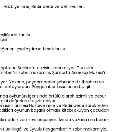
er… Hazbiye nine, Bedir dede ve defineciler…
liğinde tanıtır.
irir.
rleri içselleştirme fırsatı bulur.
ptıkları Şanlıurfa gezisini konu alıyor. Türküler
ygamber’in sabır makamını, Şanlıurfa Arkeoloji Müzesi’ni
nuyor. Yazarın, peygamberler şehrinde Hz. İbrahim ve
güzel detaylardan. Peygamber kıssalarına bu gibi
anında öykünün içerisinde örtülü olarak azimli ve cesur
ibi değerlere teşvik ediyor.
ının isim annesi Hazbiye nine ve Bedir dede karakterleri
ıkları oyunun başarılı olması, kitabı okuyan çocukları
uyu sıkmadan vermeyi başarıyor. Ayrıca yazarın ara bölüm
ahit Balıklıgöl ve Eyyub Peygamber’in sabır makamıyla,