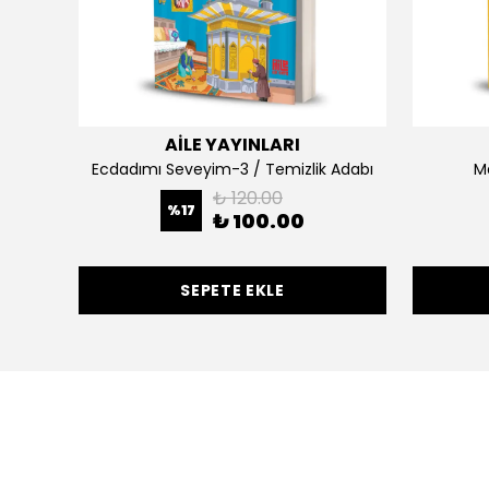
AİLE YAYINLARI
Ecdadımı Seveyim-3 / Temizlik Adabı
Ma
₺ 120.00
%
17
₺ 100.00
SEPETE EKLE