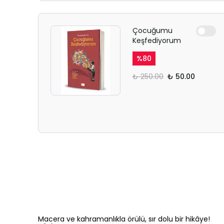
Çocuğumu
Keşfediyorum
%
80
₺ 250.00
₺ 50.00
Macera ve kahramanlıkla örülü, sır dolu bir hikâye!