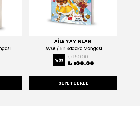
AİLE YAYINLARI
ngası
Ayşe / Bir Sadaka Mangası
₺ 150.00
%
33
₺ 100.00
SEPETE EKLE