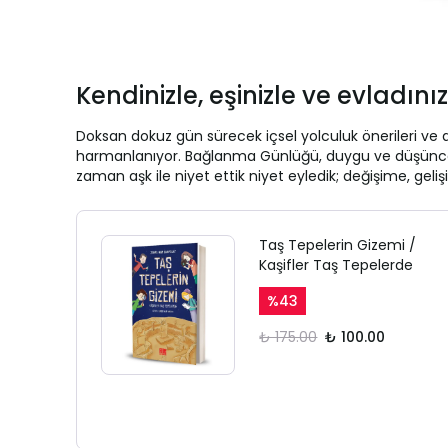
Kendinizle, eşinizle ve evladın
Doksan dokuz gün sürecek içsel yolculuk önerileri ve 
harmanlanıyor. Bağlanma Günlüğü, duygu ve düşüncelerin
zaman aşk ile niyet ettik niyet eyledik; değişime, gel
Taş Tepelerin Gizemi /
Kaşifler Taş Tepelerde
%
43
₺ 175.00
₺ 100.00