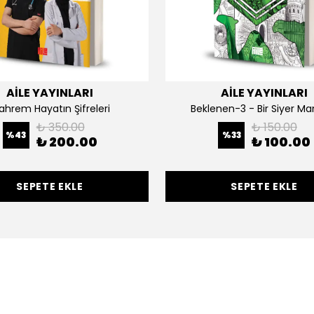
AİLE YAYINLARI
AİLE YAYINLARI
hrem Hayatın Şifreleri
Beklenen-3 - Bir Siyer Ma
₺ 350.00
₺ 150.00
%
43
%
33
₺ 200.00
₺ 100.00
SEPETE EKLE
SEPETE EKLE