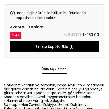
İncelediğiniz ürün ile birlikte bu ürünler de
sepetinize eklenecektir!
Avantajlı Toplam
₺ 300.00
₺ 160.00
%
47
Birlikte Sepete Ekle (1)
Ürün Açıklaması
Gözlerinizi kapatın ve zamanın, çölde savrulan kum taneleri
gibi geriye akmasına izin verin. Tarih bin beş yüz yıl önceye
gitsin, takvim Asr-ı Saadet’i göstersin, gözlerimiz Hane-i
Saadet’e çevrilsin. Güzel Peygamberimizin hatıraları,
kızlarının dilinden yüreğimize değsin.
Bu kitap; kızları Zeyneb, Rukiyye, Ümmü Gülsüm ve
Fatıma’nın dilinden Hz. Muhammed’i (s.a.v.) anlatıyor.