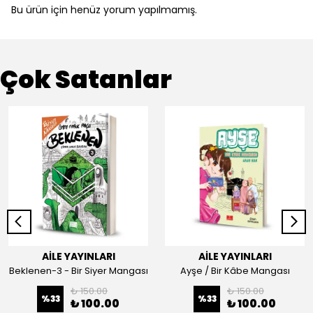
Bu ürün için henüz yorum yapılmamış.
Çok Satanlar
AİLE YAYINLARI
AİLE YAYINLARI
Beklenen-3 - Bir Siyer Mangası
Ayşe / Bir Kâbe Mangası
₺ 150.00
₺ 150.00
%
33
%
33
₺ 100.00
₺ 100.00