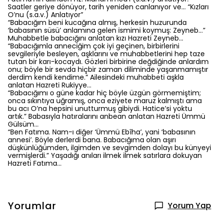
Saatler geriye dönüyor, tarih yeniden canlanıyor ve... “Kızları
O’nu (s.a.v.) Anlatıyor”
“Babacığım beni kucağına almış, herkesin huzurunda
‘babasının süsü’ anlamına gelen ismimi koymuş: Zeyneb…”
Muhabbetle babacığını anlatan kızı Hazreti Zeyneb...
“Babacığımla anneciğim çok iyi geçinen, birbirlerini
sevgileriyle besleyen, aşklarını ve muhabbetlerini hep taze
tutan bir karı-kocaydı. Gözleri birbirine değdiğinde anlardım
onu; böyle bir sevda hiçbir zaman diliminde yaşanmamıştır
derdim kendi kendime.” Ailesindeki muhabbeti aşkla
anlatan Hazreti Rukiyye...
“Babacığımı o güne kadar hiç böyle üzgün görmemiştim;
onca sıkıntıya uğramış, onca eziyete maruz kalmıştı ama
bu acı O’na hepsini unutturmuş gibiydi. Hatice’si yoktu
artık.” Babasıyla hatıralarını anbean anlatan Hazreti Ümmü
Gülsüm...
“Ben Fatıma. Nam-ı diğer ‘Ümmü Ebîha’, yani ‘babasının
annesi’. Böyle derlerdi bana. Babacığıma olan aşırı
düşkünlüğümden, ilgimden ve sevgimden dolayı bu künyeyi
vermişlerdi.” Yaşadığı anıları ilmek ilmek satırlara dokuyan
Hazreti Fatıma...
Yorumlar
Yorum Yap