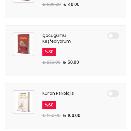
₺ 200.00
₺ 40.00
Çocuğumu
Keşfediyorum
%
80
₺ 250.00
₺ 50.00
Kur’an Psikolojisi
%
60
₺ 250.00
₺ 100.00