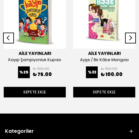
AİLE YAYINLARI
AİLE YAYINLARI
Kayıp Şampiyonluk Kupası
Ayşe / Bir Kâbe Mangası
₺ 100.00
₺ 150.00
%
25
%
33
₺ 75.00
₺ 100.00
SEPETE EKLE
SEPETE EKLE
Kategoriler