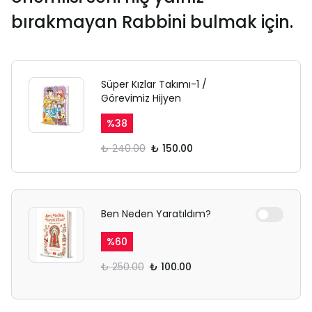
bırakmayan Rabbini bulmak için.
Süper Kızlar Takımı-1 /
Görevimiz Hijyen
%
38
₺ 240.00
₺ 150.00
Ben Neden Yaratıldım?
%
60
₺ 250.00
₺ 100.00