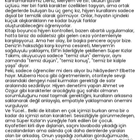
Kahramanlarımız Deniz, Meryem ve Elif; okulun gözde
üçlüsü. Her biri farklı karakter özellikleri taşıyan, ama ortak
değerlerde buluşan bu üç genç kız, hijyen kurallarını sadece
dışsal bir temizlik olarak görmüyor. Onlar, hayatın içindeki
küçük alışkanlıkların ne kadar büyük farklar
oluşturabileceğini öğreniyorlar.
Kitap boyunca hijyen kontrolleri, bazen abartılı uygulamalar,
hatta biraz da adaletsiz gibi gelen ceza yöntemleriyle
karşılaşıyoruz. Ama her olay, bir başka pencere açıyor bize.
Deniz’in haksızlığa karşı koyma cesareti, Meryem’in
sağduyulu yaklaşımı, Elif’in liderliğiyle şekillenen Süper Kızlar
Takımı, okuyucuya sadece "temiz olun" demiyor, aynı
zamanda "temiz düşün", "temiz konuş", "temiz bir kalple
yaşa" diyor.
Peki, sadece öğrenciler mi ders alıyor bu hikâyeden? Elbette
hayır. Müberra Hoca gibi öğretmenlerin, otoriteyle sevgi
arasındaki dengeyi nasıl kurmaları gerektiği de satır
aralarında sezdiriliyor. Hijyen denetimi yapan Ahmet ve
Özgür gibi karakterler aracılığıyla güç sahibi olmanın
sorumluluğunu nasıl taşımak gerektiğini, kuralların arkasına
saklanarak değil anlayışla, empatiyle yaklaşmanın önemini
vurguluyor.
Ve Yücel… Belki de kitabın en çok içimizi burkan ama bir o
kadar da içimizi ısıtan karakteri. Sessizliğiyle görünmezleşen,
ama Süper Kızlar’ın yüreğiyle fark edilen bir çocuk.
Kıyafetleri kirli diye dışlanan, saçını lavaboda yıkadığı için
cezalandırılan ama aslında çok daha derinlerde yaraları
olan bir arkadaş. Onun yaşadığı zorlukları gördüğümüzde,