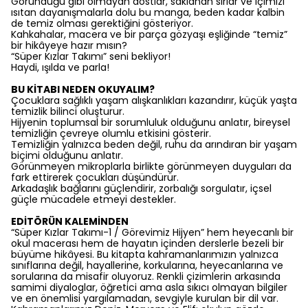
Göründüğü gibi olmayan dostlar, saklanan sırlar ve içimizi
ısıtan dayanışmalarla dolu bu manga, beden kadar kalbin
de temiz olması gerektiğini gösteriyor.
Kahkahalar, macera ve bir parça gözyaşı eşliğinde “temiz”
bir hikâyeye hazır mısın?
“Süper Kızlar Takımı” seni bekliyor!
Haydi, ışılda ve parla!
BU KİTABI NEDEN OKUYALIM?
Çocuklara sağlıklı yaşam alışkanlıkları kazandırır, küçük yaşta
temizlik bilinci oluşturur.
Hijyenin toplumsal bir sorumluluk olduğunu anlatır, bireysel
temizliğin çevreye olumlu etkisini gösterir.
Temizliğin yalnızca beden değil, ruhu da arındıran bir yaşam
biçimi olduğunu anlatır.
Görünmeyen mikroplarla birlikte görünmeyen duyguları da
fark ettirerek çocukları düşündürür.
Arkadaşlık bağlarını güçlendirir, zorbalığı sorgulatır, içsel
güçle mücadele etmeyi destekler.
EDİTÖRÜN KALEMİNDEN
“Süper Kızlar Takımı-1 / Görevimiz Hijyen” hem heyecanlı bir
okul macerası hem de hayatın içinden derslerle bezeli bir
büyüme hikâyesi. Bu kitapta kahramanlarımızın yalnızca
sınıflarına değil, hayallerine, korkularına, heyecanlarına ve
sorularına da misafir oluyoruz. Renkli çizimlerin arkasında
samimi diyaloglar, öğretici ama asla sıkıcı olmayan bilgiler
ve en önemlisi yargılamadan, sevgiyle kurulan bir dil var.