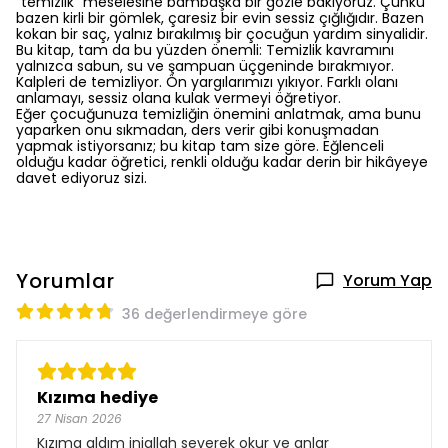
“temizlik” meselesine bambaşka bir gözle bakıyoruz. Çünkü
bazen kirli bir gömlek, çaresiz bir evin sessiz çığlığıdır. Bazen
kokan bir saç, yalnız bırakılmış bir çocuğun yardım sinyalidir.
Bu kitap, tam da bu yüzden önemli: Temizlik kavramını
yalnızca sabun, su ve şampuan üçgeninde bırakmıyor.
Kalpleri de temizliyor. Ön yargılarımızı yıkıyor. Farklı olanı
anlamayı, sessiz olana kulak vermeyi öğretiyor.
Eğer çocuğunuza temizliğin önemini anlatmak, ama bunu
yaparken onu sıkmadan, ders verir gibi konuşmadan
yapmak istiyorsanız; bu kitap tam size göre. Eğlenceli
olduğu kadar öğretici, renkli olduğu kadar derin bir hikâyeye
davet ediyoruz sizi.
Yorumlar
Yorum Yap
36 değerlendirmeye göre
Kızıma hediye
27 Nisan 2026
Kızıma aldım iniallah severek okur ve anlar