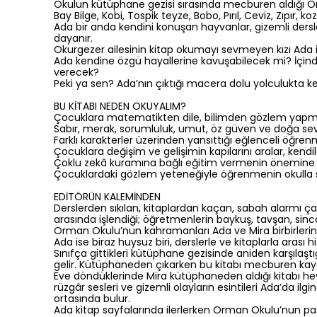
Okulun kütüphane gezisi sırasında mecburen aldığı Or
Bay Bilge, Kobi, Tospik teyze, Bobo, Pırıl, Ceviz, Zıpır,
Ada bir anda kendini konuşan hayvanlar, gizemli dersle
dayanır.
Okurgezer ailesinin kitap okumayı sevmeyen kızı Ada için
Ada kendine özgü hayallerine kavuşabilecek mi? İçinde 
verecek?
Peki ya sen? Ada’nın çıktığı macera dolu yolculukta 
BU KİTABI NEDEN OKUYALIM?
Çocuklara matematikten dile, bilimden gözlem yapmay
Sabır, merak, sorumluluk, umut, öz güven ve doğa sevgi
Farklı karakterler üzerinden yansıttığı eğlenceli öğre
Çocuklara değişim ve gelişimin kapılarını aralar, kend
Çoklu zekâ kuramına bağlı eğitim vermenin önemine 
Çocuklardaki gözlem yeteneğiyle öğrenmenin okulla s
EDİTÖRÜN KALEMİNDEN
Derslerden sıkılan, kitaplardan kaçan, sabah alarmı çal
arasında işlendiği; öğretmenlerin baykuş, tavşan, sin
Orman Okulu’nun kahramanları Ada ve Mira birbirlerine 
Ada ise biraz huysuz biri, derslerle ve kitaplarla arası hi
Sınıfça gittikleri kütüphane gezisinde aniden karşılaştı
gelir. Kütüphaneden çıkarken bu kitabı mecburen kay
Eve döndüklerinde Mira kütüphaneden aldığı kitabı hey
rüzgâr sesleri ve gizemli olayların esintileri Ada’da
ortasında bulur.
Ada kitap sayfalarında ilerlerken Orman Okulu’nun pat