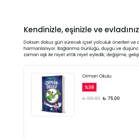
Kendinizle, eşinizle ve evladın
Doksan dokuz gün sürecek içsel yolculuk önerileri ve 
harmanlanıyor. Bağlanma Günlüğü, duygu ve düşüncelerin
zaman aşk ile niyet ettik niyet eyledik; değişime, gel
Orman Okulu
%
38
₺ 120.00
₺ 75.00