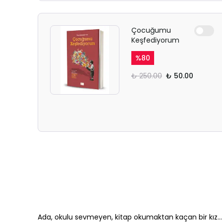
Çocuğumu
Keşfediyorum
%
80
₺ 250.00
₺ 50.00
Ada, okulu sevmeyen, kitap okumaktan kaçan bir kız... İ