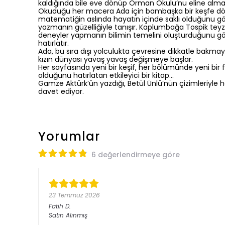
kaldığında bile eve dönüp Orman Okulu’nu eline almak
Okuduğu her macera Ada için bambaşka bir keşfe dönü
matematiğin aslında hayatın içinde saklı olduğunu gö
yazmanın güzelliğiyle tanışır. Kaplumbağa Tospik te
deneyler yapmanın bilimin temelini oluşturduğunu gö
hatırlatır.
Ada, bu sıra dışı yolculukta çevresine dikkatle bakma
kızın dünyası yavaş yavaş değişmeye başlar.
Her sayfasında yeni bir keşif, her bölümünde yeni bir
olduğunu hatırlatan etkileyici bir kitap…
Gamze Aktürk’ün yazdığı, Betül Ünlü’nün çizimleriyle h
davet ediyor.
Yorumlar
6 değerlendirmeye göre
23 Temmuz 2026
Fatih
D.
Satın Alınmış