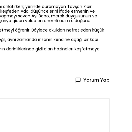
i anlatırken; yerinde duramayan Tavşan Zıpır
ü keşfeden Ada, düşüncelerini ifade etmenin ve
ey yapmayı seven Ayı Bobo, merak duygusunun ve
aşarıya giden yolda en önemli adım olduğunu
şfetmeyi öğrenir. Böylece okuldan nefret eden küçük
il, aynı zamanda insanın kendine açtığı bir kapı
n derinliklerinde gizli olan hazineleri keşfetmeye
Yorum Yap