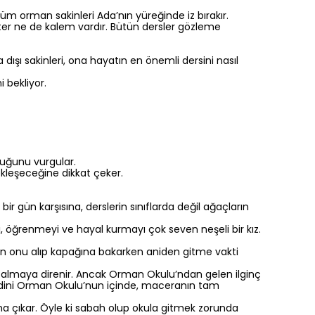
r, tüm orman sakinleri Ada’nın yüreğinde iz bırakır.
fter ne de kalem vardır. Bütün dersler gözleme
ışı sakinleri, ona hayatın en önemli dersini nasıl
 bekliyor.
duğunu vurgular.
kleşeceğine dikkat çeker.
r gün karşısına, derslerin sınıflarda değil ağaçların
, öğrenmeyi ve hayal kurmayı çok seven neşeli bir kız.
Yerden onu alıp kapağına bakarken aniden gitme vakti
ne almaya direnir. Ancak Orman Okulu’ndan gelen ilginç
kendini Orman Okulu’nun içinde, maceranın tam
na çıkar. Öyle ki sabah olup okula gitmek zorunda