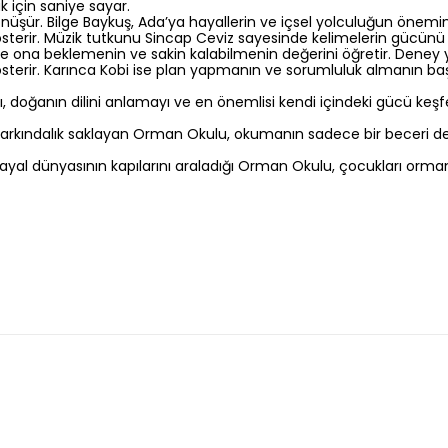
 için saniye sayar.
şür. Bilge Baykuş, Ada’ya hayallerin ve içsel yolculuğun önemin
sterir. Müzik tutkunu Sincap Ceviz sayesinde kelimelerin gücün
yze ona beklemenin ve sakin kalabilmenin değerini öğretir. Den
sterir. Karınca Kobi ise plan yapmanın ve sorumluluk almanın b
yı, doğanın dilini anlamayı ve en önemlisi kendi içindeki gücü ke
 farkındalık saklayan Orman Okulu, okumanın sadece bir beceri değ
ayal dünyasının kapılarını araladığı Orman Okulu, çocukları ormanı