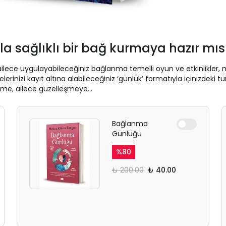
ızla sağlıklı bir bağ kurmaya hazır mıs
ailece uygulayabileceğiniz bağlanma temelli oyun ve etkinlikler,
izi kayıt altına alabileceğiniz ‘günlük’ formatıyla içinizdeki tüm
işime, ailece güzelleşmeye…
Bağlanma
Günlüğü
%
80
₺ 200.00
₺ 40.00