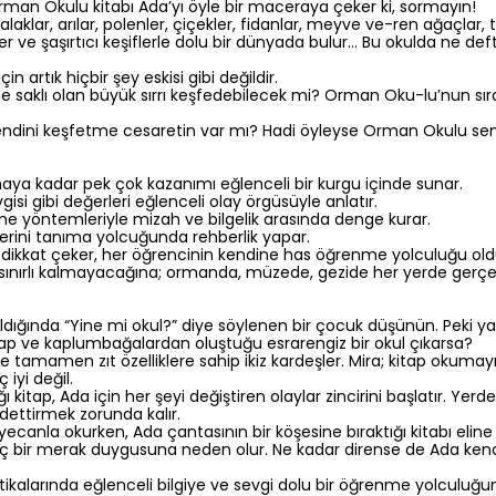
man Okulu kitabı Ada’yı öyle bir maceraya çeker ki, sormayın!
 kozalaklar, arılar, polenler, çiçekler, fidanlar, meyve ve-ren ağaçla
r ve şaşırtıcı keşiflerle dolu bir dünyada bulur… Bu okulda ne de
 artık hiçbir şey eskisi gibi değildir.
saklı olan büyük sırrı keşfedebilecek mi? Orman Oku-lu’nun sıra d
kendini keşfetme cesaretin var mı? Hadi öyleyse Orman Okulu seni
a kadar pek çok kazanımı eğlenceli bir kurgu içinde sunar.
si gibi değerleri eğlenceli olay örgüsüyle anlatır.
nme yöntemleriyle mizah ve bilgelik arasında denge kurar.
ilerini tanıma yolcuğunda rehberlik yapar.
dikkat çeker, her öğrencinin kendine has öğrenme yolculuğu ol
ınırlı kalmayacağına; ormanda, müzede, gezide her yerde gerçe
dığında “Yine mi okul?” diye söylenen bir çocuk düşünün. Peki ya bi
cap ve kaplumbağalardan oluştuğu esrarengiz bir okul çıkarsa?
tamamen zıt özelliklere sahip ikiz kardeşler. Mira; kitap okumayı
ç iyi değil.
ğı kitap, Ada için her şeyi değiştiren olaylar zincirini başlatır. 
dettirmek zorunda kalır.
ecanla okurken, Ada çantasının bir köşesine bıraktığı kitabı eli
 ilginç bir merak duygusuna neden olur. Ne kadar dirense de Ada 
ikalarında eğlenceli bilgiye ve sevgi dolu bir öğrenme yolculuğu