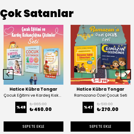
Çok Satanlar
Hatice Kübra Tongar
Hatice Kübra Tongar
Çocuk Eğitimi ve Kardeş Kıskançlığına Çözümler Kitap Seti
Ramazana Özel Çocuk Seti
₺ 865.00
₺ 510.00
%
48
%
47
₺ 450.00
₺ 270.00
SEPETE EKLE
SEPETE EKLE