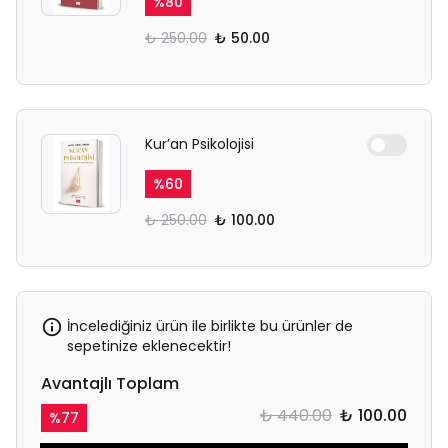
%
80
₺ 250.00
₺ 50.00
Kur’an Psikolojisi
%
60
₺ 250.00
₺ 100.00
İncelediğiniz ürün ile birlikte bu ürünler de
sepetinize eklenecektir!
Avantajlı Toplam
₺ 440.00
₺ 100.00
%
77