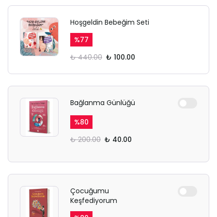
Hoşgeldin Bebeğim Seti
%
77
₺ 440.00
₺ 100.00
Bağlanma Günlüğü
%
80
₺ 200.00
₺ 40.00
Çocuğumu
Keşfediyorum