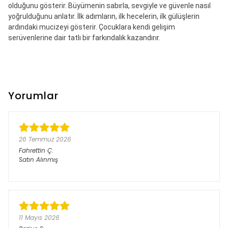
olduğunu gösterir. Büyümenin sabırla, sevgiyle ve güvenle nasıl
yoğrulduğunu anlatır. İlk adımların, ilk hecelerin, ilk gülüşlerin
ardındaki mucizeyi gösterir. Çocuklara kendi gelişim
serüvenlerine dair tatlı bir farkındalık kazandırır.
Yorumlar
26 Temmuz 2026
Fahrettin
Ç.
Satın Alınmış
11 Mayıs 2026