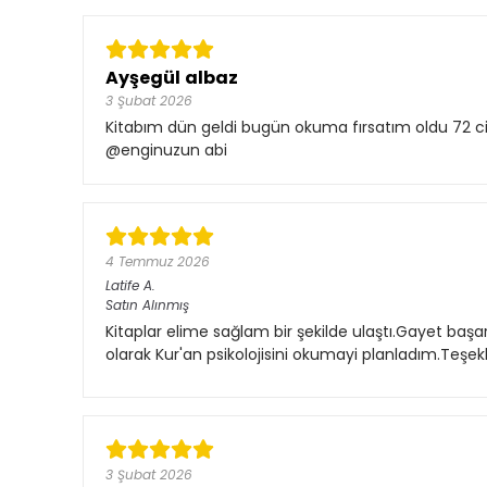
Ayşegül albaz
3 Şubat 2026
Kitabım dün geldi bugün okuma fırsatım oldu 72 ci
@enginuzun abi
4 Temmuz 2026
Latife
A.
Satın Alınmış
Kitaplar elime sağlam bir şekilde ulaştı.Gayet başa
olarak Kur'an psikolojisini okumayi planladım.Teşek
3 Şubat 2026