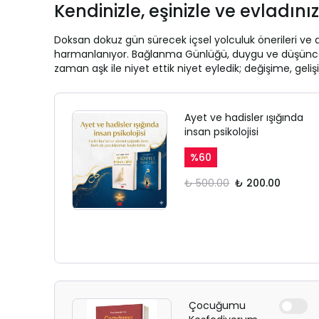
Kendinizle, eşinizle ve evladın
Doksan dokuz gün sürecek içsel yolculuk önerileri ve 
harmanlanıyor. Bağlanma Günlüğü, duygu ve düşüncelerin
zaman aşk ile niyet ettik niyet eyledik; değişime, gel
Ayet ve hadisler ışığında
insan psikolojisi
%
60
₺ 500.00
₺ 200.00
Çocuğumu