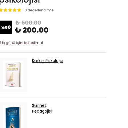
10 değerlendirme
₺ 500.00
%
60
₺ 200.00
5 İş günü içinde teslimat
Kur’an Psikolojisi
Sünnet
Pedagojisi