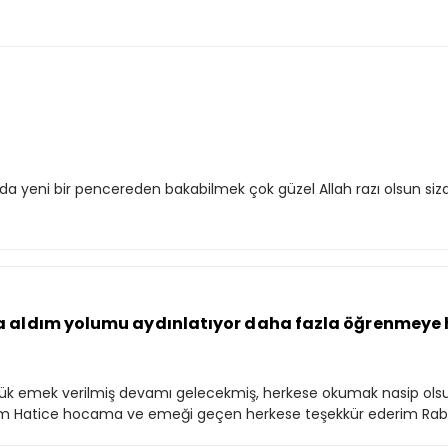
ada yeni bir pencereden bakabilmek çok güzel Allah razı olsun s
ıma aldım yolumu aydınlatıyor daha fazla öğrenmey
üyük emek verilmiş devamı gelecekmiş, herkese okumak nasip ol
şim Hatice hocama ve emeği geçen herkese teşekkür ederim Rabb