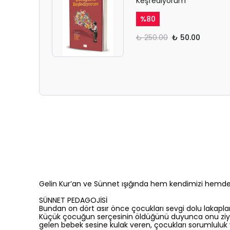
Keşfediyorum
%
80
₺ 250.00
₺ 50.00
Gelin Kur’an ve Sünnet ışığında hem kendimizi hemde
SÜNNET PEDAGOJİSİ
Bundan on dört asır önce çocukları sevgi dolu lakapla
Küçük çocuğun serçesinin öldüğünü duyunca onu ziyare
gelen bebek sesine kulak veren, çocukları sorumlulu