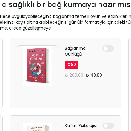
ızla sağlıklı bir bağ kurmaya hazır mıs
ailece uygulayabileceğiniz bağlanma temelli oyun ve etkinlikler,
izi kayıt altına alabileceğiniz ‘günlük’ formatıyla içinizdeki tüm
işime, ailece güzelleşmeye…
Bağlanma
Günlüğü
%
80
₺ 200.00
₺ 40.00
Kur’an Psikolojisi