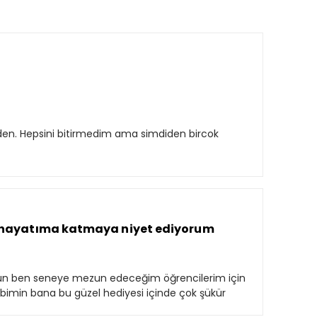
izden. Hepsini bitirmedim ama simdiden bircok
e hayatıma katmaya niyet ediyorum
sun ben seneye mezun edeceğim öğrencilerim için
imin bana bu güzel hediyesi içinde çok şükür