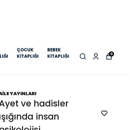
ÇOCUK
BEBEK
0
LIĞI
KİTAPLIĞI
KİTAPLIĞI
AİLE YAYINLARI
Ayet ve hadisler
ışığında insan
psikolojisi