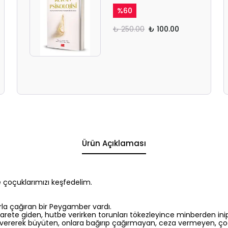
%
60
₺ 250.00
₺ 100.00
Ürün Açıklaması
 çoçuklarımızı keşfedelim.
rla çağıran bir Peygamber vardı.
te giden, hutbe verirken torunları tökezleyince minberden inip 
k vererek büyüten, onlara bağırıp çağırmayan, ceza vermeyen, ç