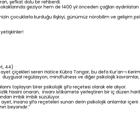
an, şefkat dolu bir rehberdi.
sokaklarında geziyor hem de 1400 yıl önceden çağları aydınlata
zin çocuklarla kurduğu ilişkiyi, günümüz nörobilim ve gelişim psik
etişkinler!
et, 44)
 ayet çiçekleri seren Hatice Kübra Tongar, bu defa Kur’an-ı Kerim’i
, duygusal regülasyon, mindfulness ve diğer psikolojik kavramlar, 
arını toplayan birer psikolojik şifa reçetesi olarak ele alıyor.
izlik hissini onaran, insanı istikamete yerleştiren bir iç düzen hari
arından imbik imbik süzülüyor.
r bir ayet, insana şifa reçeteleri sunan derin psikolojik anlamlar iç
nın beyanıdır.”