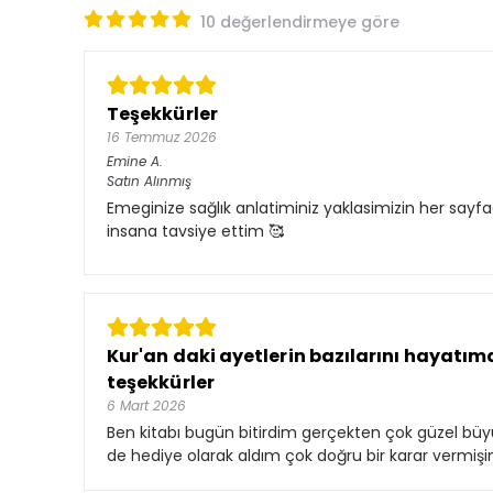
10 değerlendirmeye göre
Teşekkürler
16 Temmuz 2026
Emine
A.
Satın Alınmış
Emeginize sağlık anlatiminiz yaklasimizin her sayf
insana tavsiye ettim 🥰
Kur'an daki ayetlerin bazılarını hayat
teşekkürler
6 Mart 2026
Ben kitabı bugün bitirdim gerçekten çok güzel b
de hediye olarak aldım çok doğru bir karar vermi