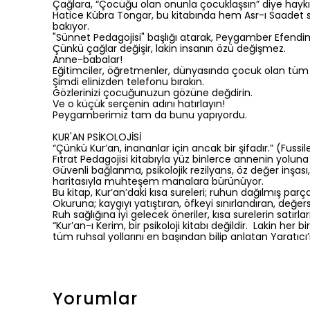
Çağlara, “Çocuğu olan onunla çocuklaşsın” diye haykır
Hatice Kübra Tongar, bu kitabında hem Asr-ı Saadet 
bakıyor.
"Sünnet Pedagojisi" başlığı atarak, Peygamber Efendimi
Çünkü çağlar değişir, lakin insanın özü değişmez.
Anne-babalar!
Eğitimciler, öğretmenler, dünyasında çocuk olan tüm y
Şimdi elinizden telefonu bırakın.
Gözlerinizi çocuğunuzun gözüne değdirin.
Ve o küçük serçenin adını hatırlayın!
Peygamberimiz tam da bunu yapıyordu.
KUR'AN PSİKOLOJİSİ
“Çünkü Kur’an, inananlar için ancak bir şifadır.” (Fussil
Fıtrat Pedagojisi kitabıyla yüz binlerce annenin yoluna
Güvenli bağlanma, psikolojik rezilyans, öz değer inşası
haritasıyla muhteşem manalara bürünüyor.
Bu kitap, Kur’an’daki kısa sureleri; ruhun dağılmış parçal
Okuruna; kaygıyı yatıştıran, öfkeyi sınırlandıran, değers
Ruh sağlığına iyi gelecek öneriler, kısa surelerin satırl
“Kur’an-ı Kerim, bir psikoloji kitabı değildir. Lakin he
tüm ruhsal yollarını en başından bilip anlatan Yaratıcı’
Yorumlar