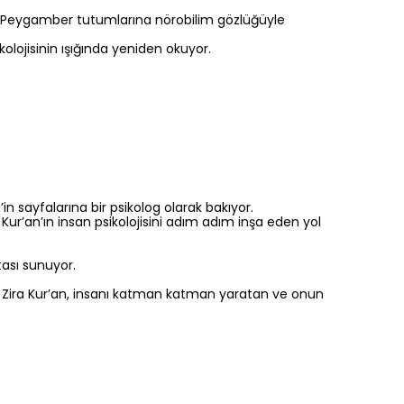
n Peygamber tutumlarına nörobilim gözlüğüyle
olojisinin ışığında yeniden okuyor.
n sayfalarına bir psikolog olarak bakıyor.
Kur’an’ın insan psikolojisini adım adım inşa eden yol
tası sunuyor.
erir. Zira Kur’an, insanı katman katman yaratan ve onun