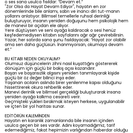
o ses sana usulca fısıldar: “Devam et.”
"Zor Olsa da Hayat Devam Ediyor", hayatın en zor
dönemlerinde bile anlamı, sabrı ve inancı diri tut-manın
yollarını anlatıyor. Bilimsel temellerle ruhsal derinliği
buluşturuyor, insanın yeniden doğuşunu hem psikolojik hem
de manevi bir açıdan ele alıyor.
Yere düştüysen ve seni ayağa kaldıracak o sesi henüz
keşfedemediysen kitabın sayfalarını ağır ağır çevirebilirsin.
Yazar, her satırda sana şunu fısıldayacak: “Hayat zor olabilir
ama sen daha güçlüsün. İnanmıyorsan, okumaya devam
et.”
BU KİTABI NEDEN OKUYALIM?
Olumsuz düşüncelerin zihni nasıl kuşattığını göstererek
dönüşüm için güçlü bir bakış açısı kazandırır.
Başarı ve başarısızlık algısını yeniden tanımlayarak kişide
güçlü bir öz değer bilinci inşa eder.
Yaşanan acıların aslında birer yenilenme kapısı olduğunu
hissettirerek okura rehberlik eder.
Manevi derinlik ve bilimsel gerçekliği buluşturarak insana
yeniden ayağa kalkma cesareti verir.
Geçmişteki yükleri bırakmak isteyen herkese, uygulanabilir
ve içten bir yol haritası sunar.
EDİTÖRÜN KALEMİNDEN
Hayatın en karanlık zamanlarında bile insanın içinden
usulca geçen bir ses vardır. Adını koyamadığımız, tarif
edemediğimiz, fakat hepimizin varlığından haberdar olduğu