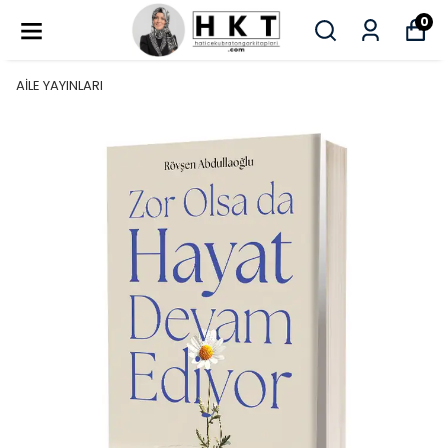
0
AİLE YAYINLARI