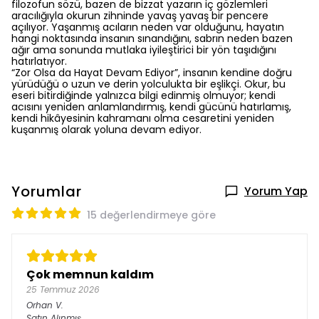
filozofun sözü, bazen de bizzat yazarın iç gözlemleri
aracılığıyla okurun zihninde yavaş yavaş bir pencere
açılıyor. Yaşanmış acıların neden var olduğunu, hayatın
hangi noktasında insanın sınandığını, sabrın neden bazen
ağır ama sonunda mutlaka iyileştirici bir yön taşıdığını
hatırlatıyor.
“Zor Olsa da Hayat Devam Ediyor”, insanın kendine doğru
yürüdüğü o uzun ve derin yolculukta bir eşlikçi. Okur, bu
eseri bitirdiğinde yalnızca bilgi edinmiş olmuyor; kendi
acısını yeniden anlamlandırmış, kendi gücünü hatırlamış,
kendi hikâyesinin kahramanı olma cesaretini yeniden
kuşanmış olarak yoluna devam ediyor.
Yorumlar
Yorum Yap
15 değerlendirmeye göre
Çok memnun kaldım
25 Temmuz 2026
Orhan
V.
Satın Alınmış