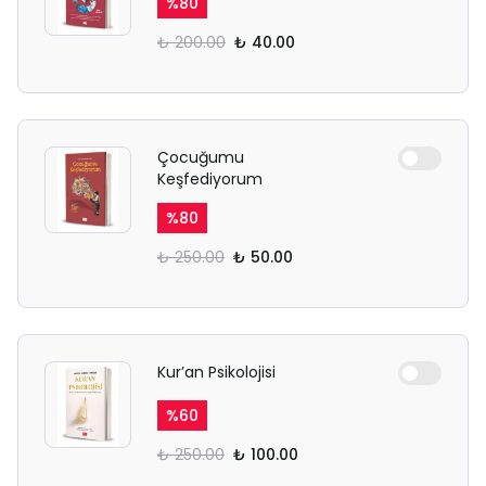
%
80
₺ 200.00
₺ 40.00
Çocuğumu
Keşfediyorum
%
80
₺ 250.00
₺ 50.00
Kur’an Psikolojisi
%
60
₺ 250.00
₺ 100.00