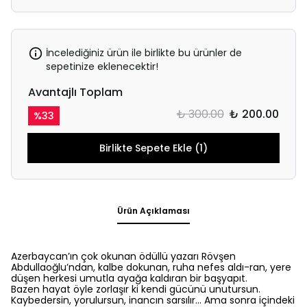
İncelediğiniz ürün ile birlikte bu ürünler de
sepetinize eklenecektir!
Avantajlı Toplam
₺ 300.00
₺ 200.00
%
33
Birlikte Sepete Ekle (1)
Ürün Açıklaması
Azerbaycan’ın çok okunan ödüllü yazarı Rövşen
Abdullaoğlu’ndan, kalbe dokunan, ruha nefes aldı-ran, yere
düşen herkesi umutla ayağa kaldıran bir başyapıt.
Bazen hayat öyle zorlaşır ki kendi gücünü unutursun.
Kaybedersin, yorulursun, inancın sarsılır… Ama sonra içindeki