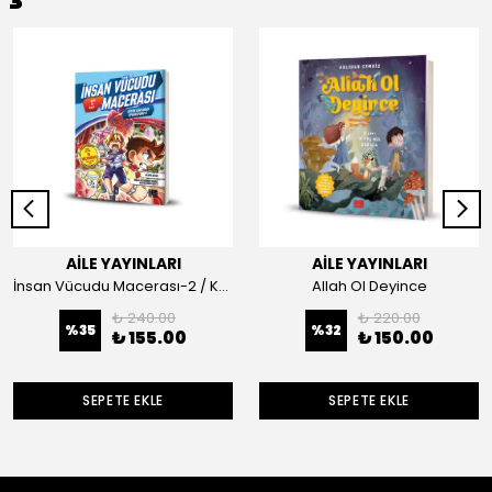
AİLE YAYINLARI
AİLE YAYINLARI
İnsan Vücudu Macerası-2 / Kan ve Kalp
Allah Ol Deyince
₺ 240.00
₺ 220.00
%
35
%
32
₺ 155.00
₺ 150.00
SEPETE EKLE
SEPETE EKLE