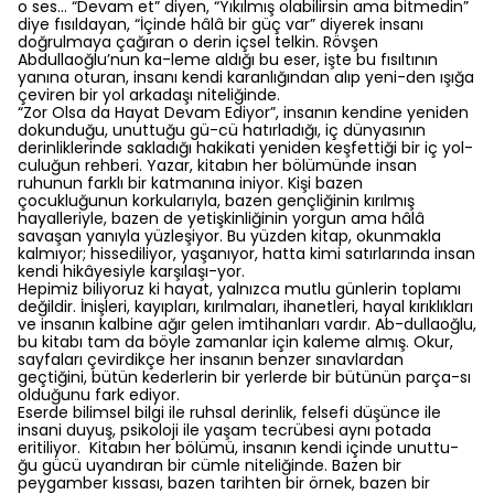
o ses… “Devam et” diyen, “Yıkılmış olabilirsin ama bitmedin”
diye fısıldayan, “İçinde hâlâ bir güç var” diyerek insanı
doğrulmaya çağıran o derin içsel telkin. Rövşen
Abdullaoğlu’nun ka-leme aldığı bu eser, işte bu fısıltının
yanına oturan, insanı kendi karanlığından alıp yeni-den ışığa
çeviren bir yol arkadaşı niteliğinde.
“Zor Olsa da Hayat Devam Ediyor”, insanın kendine yeniden
dokunduğu, unuttuğu gü-cü hatırladığı, iç dünyasının
derinliklerinde sakladığı hakikati yeniden keşfettiği bir iç yol-
culuğun rehberi. Yazar, kitabın her bölümünde insan
ruhunun farklı bir katmanına iniyor. Kişi bazen
çocukluğunun korkularıyla, bazen gençliğinin kırılmış
hayalleriyle, bazen de yetişkinliğinin yorgun ama hâlâ
savaşan yanıyla yüzleşiyor. Bu yüzden kitap, okunmakla
kalmıyor; hissediliyor, yaşanıyor, hatta kimi satırlarında insan
kendi hikâyesiyle karşılaşı-yor.
Hepimiz biliyoruz ki hayat, yalnızca mutlu günlerin toplamı
değildir. İnişleri, kayıpları, kırılmaları, ihanetleri, hayal kırıklıkları
ve insanın kalbine ağır gelen imtihanları vardır. Ab-dullaoğlu,
bu kitabı tam da böyle zamanlar için kaleme almış. Okur,
sayfaları çevirdikçe her insanın benzer sınavlardan
geçtiğini, bütün kederlerin bir yerlerde bir bütünün parça-sı
olduğunu fark ediyor.
Eserde bilimsel bilgi ile ruhsal derinlik, felsefi düşünce ile
insani duyuş, psikoloji ile yaşam tecrübesi aynı potada
eritiliyor. Kitabın her bölümü, insanın kendi içinde unuttu-
ğu gücü uyandıran bir cümle niteliğinde. Bazen bir
peygamber kıssası, bazen tarihten bir örnek, bazen bir